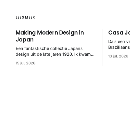
LEES MEER
Making Modern Design in
Casa Ja
Japan
Da’s een v
Braziliaan
Een fantastische collectie Japans
hand van F
design uit de late jaren 1920. Ik kwam
13 jul. 2026
helemaal 👌
ze op het spoor via het Internet Archive,
15 jul. 2026
maar het Letterform Archive heeft het
mooiste werk gebundeld in een: boek ✨
Daarin hebben ze alle scans een stuk
netter getrokken, maar op deze manier
vind ik ze er minstens