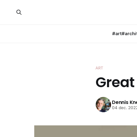
#art
#archi
ART
Great 
Dennis K
04 dec. 202