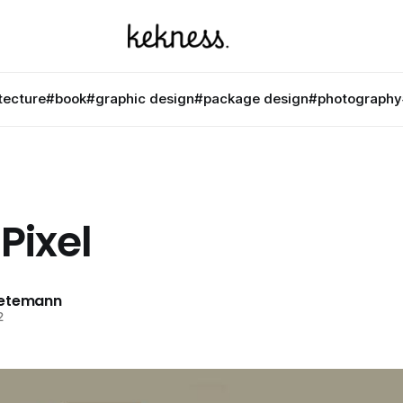
tecture
#book
#graphic design
#package design
#photography
Pixel
netemann
2