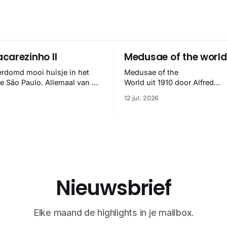
carezinho II
Medusae of the world
erdomd mooi huisje in het
Medusae of the
se São Paulo. Allemaal van de
World uit 1910 door Alfred
elipe Hess en het klopt
Goldsborough Mayer is een d
12 jul. 2026
🏼
meesterwerk binnen de mari
zoölogie. Dit monumentale
standaardwerk biedt een lekk
gedetailleerd overzicht van
kwallensoorten en hun taxonomi
boek staat bekend om de com
van strikte wetenschap met p
handgetekende illustraties e
Nieuwsbrief
kleurendrukplaten van Mayer 
Elke maand de highlights in je mailbox.