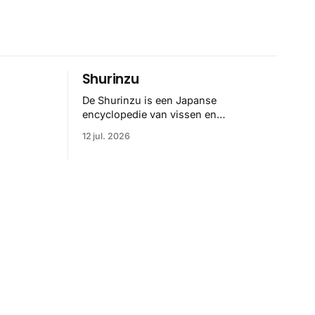
Shurinzu
De Shurinzu is een Japanse
encyclopedie van vissen en
riedelig
waterdieren uit de Edo-periode. De
12 jul. 2026
ene
collectie werd in opdracht van
Matsudaira Yoritaka gemaakt en staat
er
bekend om verfijnde technieken en
bijna driedimensionale realisme. De
e. Het
illustraties dienden niet alleen een
binatie
wetenschappelijk doel, maar worden
rachtige,
vandaag de dag bewonderd als
n
meesterwerken van
zelf.