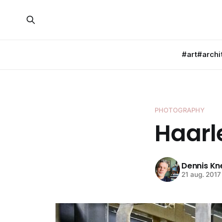
#art
#archi
PHOTOGRAPHY
Haarl
Dennis K
21 aug. 2017