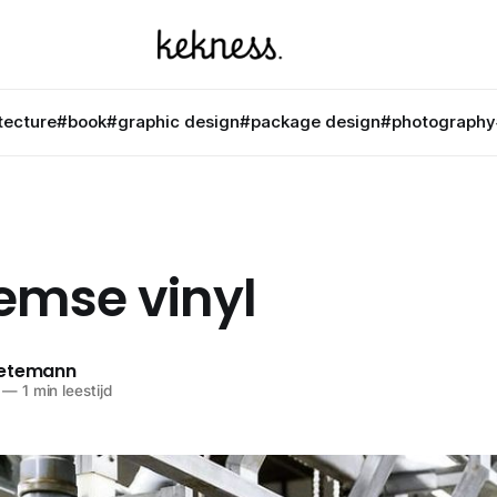
tecture
#book
#graphic design
#package design
#photography
emse vinyl
netemann
—
1 min leestijd