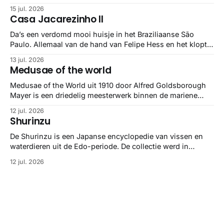
maar het Letterform Archive heeft het mooiste werk
15 jul. 2026
gebundeld in een: boek ✨ Daarin hebben ze alle scans een
Casa Jacarezinho II
stuk netter getrokken, maar op deze manier vind ik ze er
minstens
Da’s een verdomd mooi huisje in het Braziliaanse São
Paulo. Allemaal van de hand van Felipe Hess en het klopt
helemaal 👌🏼
13 jul. 2026
Medusae of the world
Medusae of the World uit 1910 door Alfred Goldsborough
Mayer is een driedelig meesterwerk binnen de mariene
zoölogie. Dit monumentale standaardwerk biedt een lekker
12 jul. 2026
gedetailleerd overzicht van kwallensoorten en hun
Shurinzu
taxonomie. Het boek staat bekend om de combinatie van
strikte wetenschap met prachtige, handgetekende
De Shurinzu is een Japanse encyclopedie van vissen en
illustraties en kleurendrukplaten van Mayer zelf.
waterdieren uit de Edo-periode. De collectie werd in
opdracht van Matsudaira Yoritaka gemaakt en staat
12 jul. 2026
bekend om verfijnde technieken en bijna driedimensionale
realisme. De illustraties dienden niet alleen een
wetenschappelijk doel, maar worden vandaag de dag
bewonderd als meesterwerken van