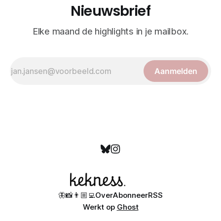
Nieuwsbrief
Elke maand de highlights in je mailbox.
Aanmelden
🦋
📸
👨🏼‍💻
Over
Abonneer
RSS
Werkt op
Ghost