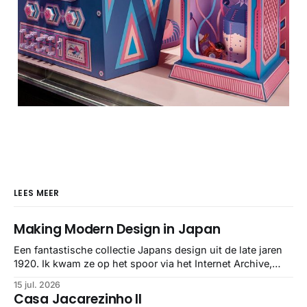
LEES MEER
Making Modern Design in Japan
Een fantastische collectie Japans design uit de late jaren
1920. Ik kwam ze op het spoor via het Internet Archive,
maar het Letterform Archive heeft het mooiste werk
15 jul. 2026
gebundeld in een: boek ✨ Daarin hebben ze alle scans een
Casa Jacarezinho II
stuk netter getrokken, maar op deze manier vind ik ze er