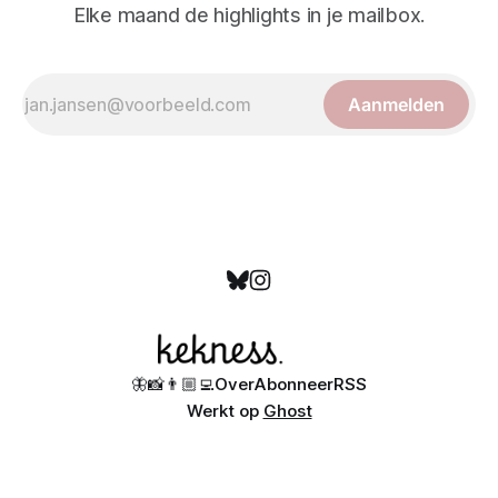
Elke maand de highlights in je mailbox.
Aanmelden
🦋
📸
👨🏼‍💻
Over
Abonneer
RSS
Werkt op
Ghost