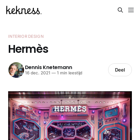
INTERIOR DESIGN
Hermès
Dennis Knetemann
Deel
16 dec. 2021
—
1 min leestijd