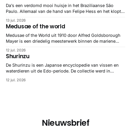
minstens
Da’s een verdomd mooi huisje in het Braziliaanse São
Paulo. Allemaal van de hand van Felipe Hess en het klopt
helemaal 👌🏼
13 jul. 2026
Medusae of the world
Medusae of the World uit 1910 door Alfred Goldsborough
Mayer is een driedelig meesterwerk binnen de mariene
zoölogie. Dit monumentale standaardwerk biedt een lekker
12 jul. 2026
gedetailleerd overzicht van kwallensoorten en hun
Shurinzu
taxonomie. Het boek staat bekend om de combinatie van
strikte wetenschap met prachtige, handgetekende
De Shurinzu is een Japanse encyclopedie van vissen en
illustraties en kleurendrukplaten van Mayer zelf.
waterdieren uit de Edo-periode. De collectie werd in
opdracht van Matsudaira Yoritaka gemaakt en staat
12 jul. 2026
bekend om verfijnde technieken en bijna driedimensionale
realisme. De illustraties dienden niet alleen een
wetenschappelijk doel, maar worden vandaag de dag
bewonderd als meesterwerken van
Nieuwsbrief