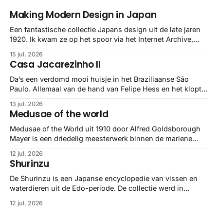
Making Modern Design in Japan
Een fantastische collectie Japans design uit de late jaren
1920. Ik kwam ze op het spoor via het Internet Archive,
maar het Letterform Archive heeft het mooiste werk
15 jul. 2026
gebundeld in een: boek ✨ Daarin hebben ze alle scans een
Casa Jacarezinho II
stuk netter getrokken, maar op deze manier vind ik ze er
minstens
Da’s een verdomd mooi huisje in het Braziliaanse São
Paulo. Allemaal van de hand van Felipe Hess en het klopt
helemaal 👌🏼
13 jul. 2026
Medusae of the world
Medusae of the World uit 1910 door Alfred Goldsborough
Mayer is een driedelig meesterwerk binnen de mariene
zoölogie. Dit monumentale standaardwerk biedt een lekker
12 jul. 2026
gedetailleerd overzicht van kwallensoorten en hun
Shurinzu
taxonomie. Het boek staat bekend om de combinatie van
strikte wetenschap met prachtige, handgetekende
De Shurinzu is een Japanse encyclopedie van vissen en
illustraties en kleurendrukplaten van Mayer zelf.
waterdieren uit de Edo-periode. De collectie werd in
opdracht van Matsudaira Yoritaka gemaakt en staat
12 jul. 2026
bekend om verfijnde technieken en bijna driedimensionale
realisme. De illustraties dienden niet alleen een