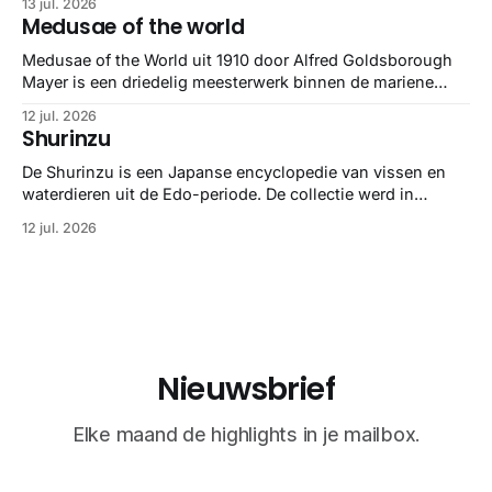
13 jul. 2026
Medusae of the world
Medusae of the World uit 1910 door Alfred Goldsborough
Mayer is een driedelig meesterwerk binnen de mariene
zoölogie. Dit monumentale standaardwerk biedt een lekker
12 jul. 2026
gedetailleerd overzicht van kwallensoorten en hun
Shurinzu
taxonomie. Het boek staat bekend om de combinatie van
strikte wetenschap met prachtige, handgetekende
De Shurinzu is een Japanse encyclopedie van vissen en
illustraties en kleurendrukplaten van Mayer zelf.
waterdieren uit de Edo-periode. De collectie werd in
opdracht van Matsudaira Yoritaka gemaakt en staat
12 jul. 2026
bekend om verfijnde technieken en bijna driedimensionale
realisme. De illustraties dienden niet alleen een
wetenschappelijk doel, maar worden vandaag de dag
bewonderd als meesterwerken van
Nieuwsbrief
Elke maand de highlights in je mailbox.