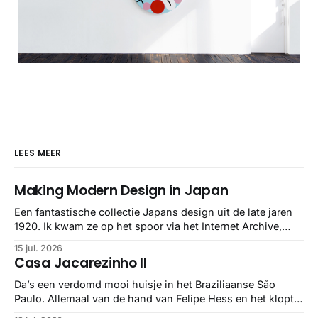
LEES MEER
Making Modern Design in Japan
Een fantastische collectie Japans design uit de late jaren
1920. Ik kwam ze op het spoor via het Internet Archive,
maar het Letterform Archive heeft het mooiste werk
15 jul. 2026
gebundeld in een: boek ✨ Daarin hebben ze alle scans een
Casa Jacarezinho II
stuk netter getrokken, maar op deze manier vind ik ze er
minstens
Da’s een verdomd mooi huisje in het Braziliaanse São
Paulo. Allemaal van de hand van Felipe Hess en het klopt
helemaal 👌🏼