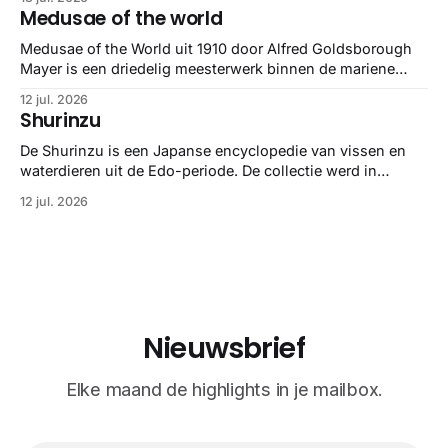
Medusae of the world
Medusae of the World uit 1910 door Alfred Goldsborough
Mayer is een driedelig meesterwerk binnen de mariene
zoölogie. Dit monumentale standaardwerk biedt een lekker
12 jul. 2026
gedetailleerd overzicht van kwallensoorten en hun
Shurinzu
taxonomie. Het boek staat bekend om de combinatie van
strikte wetenschap met prachtige, handgetekende
De Shurinzu is een Japanse encyclopedie van vissen en
illustraties en kleurendrukplaten van Mayer zelf.
waterdieren uit de Edo-periode. De collectie werd in
opdracht van Matsudaira Yoritaka gemaakt en staat
12 jul. 2026
bekend om verfijnde technieken en bijna driedimensionale
realisme. De illustraties dienden niet alleen een
wetenschappelijk doel, maar worden vandaag de dag
bewonderd als meesterwerken van
Nieuwsbrief
Elke maand de highlights in je mailbox.