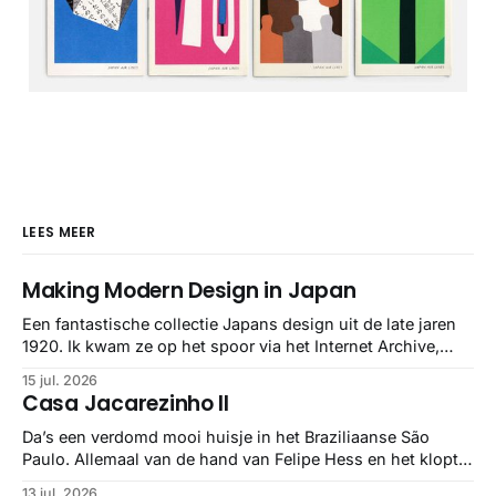
LEES MEER
Making Modern Design in Japan
Een fantastische collectie Japans design uit de late jaren
1920. Ik kwam ze op het spoor via het Internet Archive,
maar het Letterform Archive heeft het mooiste werk
15 jul. 2026
gebundeld in een: boek ✨ Daarin hebben ze alle scans een
Casa Jacarezinho II
stuk netter getrokken, maar op deze manier vind ik ze er
minstens
Da’s een verdomd mooi huisje in het Braziliaanse São
Paulo. Allemaal van de hand van Felipe Hess en het klopt
helemaal 👌🏼
13 jul. 2026