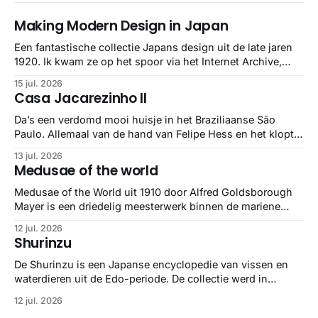
Making Modern Design in Japan
Een fantastische collectie Japans design uit de late jaren
1920. Ik kwam ze op het spoor via het Internet Archive,
maar het Letterform Archive heeft het mooiste werk
15 jul. 2026
gebundeld in een: boek ✨ Daarin hebben ze alle scans een
Casa Jacarezinho II
stuk netter getrokken, maar op deze manier vind ik ze er
minstens
Da’s een verdomd mooi huisje in het Braziliaanse São
Paulo. Allemaal van de hand van Felipe Hess en het klopt
helemaal 👌🏼
13 jul. 2026
Medusae of the world
Medusae of the World uit 1910 door Alfred Goldsborough
Mayer is een driedelig meesterwerk binnen de mariene
zoölogie. Dit monumentale standaardwerk biedt een lekker
12 jul. 2026
gedetailleerd overzicht van kwallensoorten en hun
Shurinzu
taxonomie. Het boek staat bekend om de combinatie van
strikte wetenschap met prachtige, handgetekende
De Shurinzu is een Japanse encyclopedie van vissen en
illustraties en kleurendrukplaten van Mayer zelf.
waterdieren uit de Edo-periode. De collectie werd in
opdracht van Matsudaira Yoritaka gemaakt en staat
12 jul. 2026
bekend om verfijnde technieken en bijna driedimensionale