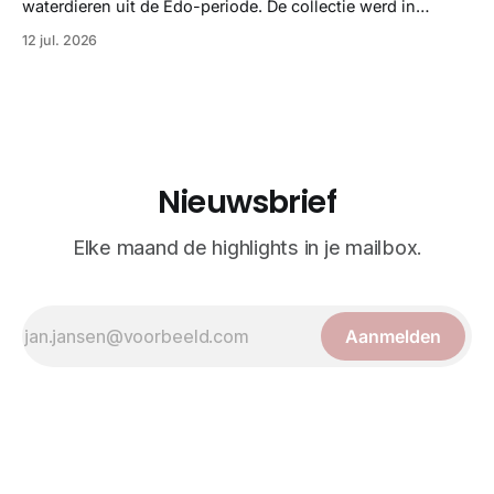
illustraties en kleurendrukplaten van Mayer zelf.
waterdieren uit de Edo-periode. De collectie werd in
opdracht van Matsudaira Yoritaka gemaakt en staat
12 jul. 2026
bekend om verfijnde technieken en bijna driedimensionale
realisme. De illustraties dienden niet alleen een
wetenschappelijk doel, maar worden vandaag de dag
bewonderd als meesterwerken van
Nieuwsbrief
Elke maand de highlights in je mailbox.
Aanmelden