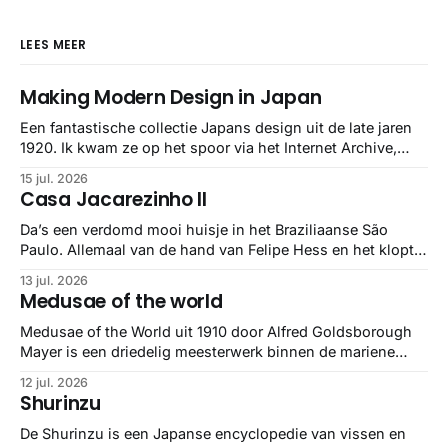
LEES MEER
Making Modern Design in Japan
Een fantastische collectie Japans design uit de late jaren
1920. Ik kwam ze op het spoor via het Internet Archive,
maar het Letterform Archive heeft het mooiste werk
15 jul. 2026
gebundeld in een: boek ✨ Daarin hebben ze alle scans een
Casa Jacarezinho II
stuk netter getrokken, maar op deze manier vind ik ze er
minstens
Da’s een verdomd mooi huisje in het Braziliaanse São
Paulo. Allemaal van de hand van Felipe Hess en het klopt
helemaal 👌🏼
13 jul. 2026
Medusae of the world
Medusae of the World uit 1910 door Alfred Goldsborough
Mayer is een driedelig meesterwerk binnen de mariene
zoölogie. Dit monumentale standaardwerk biedt een lekker
12 jul. 2026
gedetailleerd overzicht van kwallensoorten en hun
Shurinzu
taxonomie. Het boek staat bekend om de combinatie van
strikte wetenschap met prachtige, handgetekende
De Shurinzu is een Japanse encyclopedie van vissen en