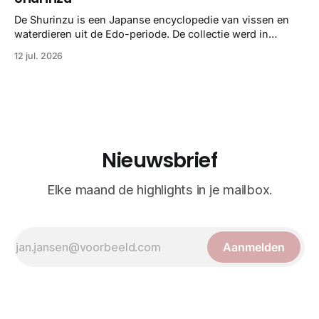
taxonomie. Het boek staat bekend om de combinatie van
strikte wetenschap met prachtige, handgetekende
De Shurinzu is een Japanse encyclopedie van vissen en
illustraties en kleurendrukplaten van Mayer zelf.
waterdieren uit de Edo-periode. De collectie werd in
opdracht van Matsudaira Yoritaka gemaakt en staat
12 jul. 2026
bekend om verfijnde technieken en bijna driedimensionale
realisme. De illustraties dienden niet alleen een
wetenschappelijk doel, maar worden vandaag de dag
bewonderd als meesterwerken van
Nieuwsbrief
Elke maand de highlights in je mailbox.
Aanmelden