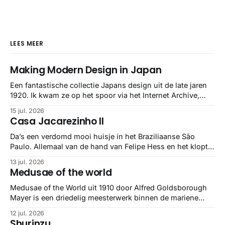
LEES MEER
Making Modern Design in Japan
Een fantastische collectie Japans design uit de late jaren
1920. Ik kwam ze op het spoor via het Internet Archive,
maar het Letterform Archive heeft het mooiste werk
15 jul. 2026
gebundeld in een: boek ✨ Daarin hebben ze alle scans een
Casa Jacarezinho II
stuk netter getrokken, maar op deze manier vind ik ze er
minstens
Da’s een verdomd mooi huisje in het Braziliaanse São
Paulo. Allemaal van de hand van Felipe Hess en het klopt
helemaal 👌🏼
13 jul. 2026
Medusae of the world
Medusae of the World uit 1910 door Alfred Goldsborough
Mayer is een driedelig meesterwerk binnen de mariene
zoölogie. Dit monumentale standaardwerk biedt een lekker
12 jul. 2026
gedetailleerd overzicht van kwallensoorten en hun
Shurinzu