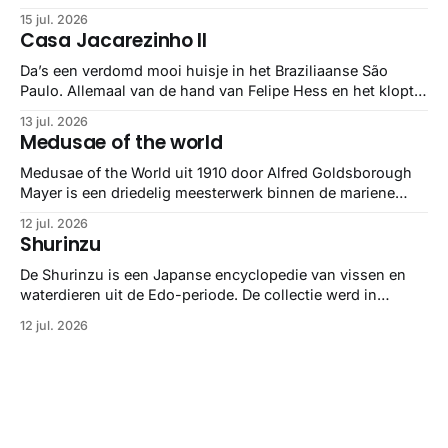
maar het Letterform Archive heeft het mooiste werk
15 jul. 2026
gebundeld in een: boek ✨ Daarin hebben ze alle scans een
Casa Jacarezinho II
stuk netter getrokken, maar op deze manier vind ik ze er
minstens
Da’s een verdomd mooi huisje in het Braziliaanse São
Paulo. Allemaal van de hand van Felipe Hess en het klopt
helemaal 👌🏼
13 jul. 2026
Medusae of the world
Medusae of the World uit 1910 door Alfred Goldsborough
Mayer is een driedelig meesterwerk binnen de mariene
zoölogie. Dit monumentale standaardwerk biedt een lekker
12 jul. 2026
gedetailleerd overzicht van kwallensoorten en hun
Shurinzu
taxonomie. Het boek staat bekend om de combinatie van
strikte wetenschap met prachtige, handgetekende
De Shurinzu is een Japanse encyclopedie van vissen en
illustraties en kleurendrukplaten van Mayer zelf.
waterdieren uit de Edo-periode. De collectie werd in
opdracht van Matsudaira Yoritaka gemaakt en staat
12 jul. 2026
bekend om verfijnde technieken en bijna driedimensionale
realisme. De illustraties dienden niet alleen een
wetenschappelijk doel, maar worden vandaag de dag
bewonderd als meesterwerken van