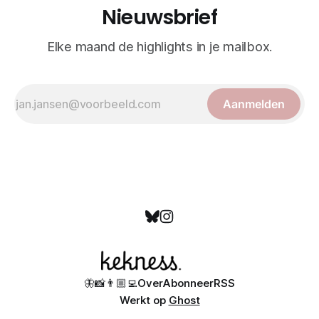
Nieuwsbrief
Elke maand de highlights in je mailbox.
Aanmelden
🦋
📸
👨🏼‍💻
Over
Abonneer
RSS
Werkt op
Ghost