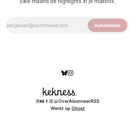
Elke maand de highlights in je mailbox.
Aanmelden
🦋
📸
👨🏼‍💻
Over
Abonneer
RSS
Werkt op
Ghost