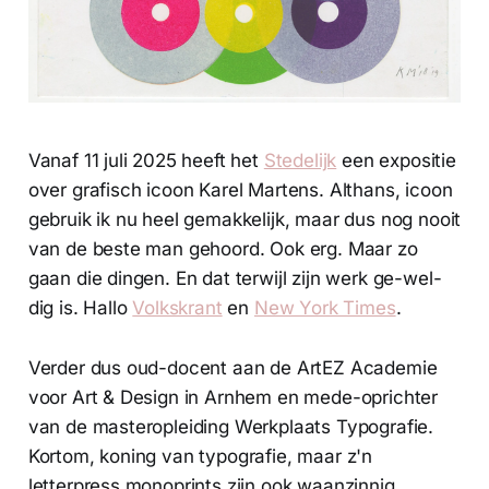
Vanaf 11 juli 2025 heeft het
Stedelijk
een expositie
over grafisch icoon Karel Martens. Althans, icoon
gebruik ik nu heel gemakkelijk, maar dus nog nooit
van de beste man gehoord. Ook erg. Maar zo
gaan die dingen. En dat terwijl zijn werk ge-wel-
dig is. Hallo
Volkskrant
en
New York Times
.
Verder dus oud-docent aan de ArtEZ Academie
voor Art & Design in Arnhem en mede-oprichter
van de masteropleiding Werkplaats Typografie.
Kortom, koning van typografie, maar z'n
letterpress monoprints zijn ook waanzinnig.