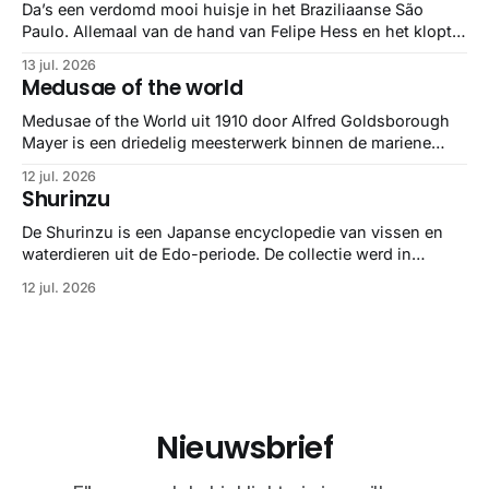
minstens
Da’s een verdomd mooi huisje in het Braziliaanse São
Paulo. Allemaal van de hand van Felipe Hess en het klopt
helemaal 👌🏼
13 jul. 2026
Medusae of the world
Medusae of the World uit 1910 door Alfred Goldsborough
Mayer is een driedelig meesterwerk binnen de mariene
zoölogie. Dit monumentale standaardwerk biedt een lekker
12 jul. 2026
gedetailleerd overzicht van kwallensoorten en hun
Shurinzu
taxonomie. Het boek staat bekend om de combinatie van
strikte wetenschap met prachtige, handgetekende
De Shurinzu is een Japanse encyclopedie van vissen en
illustraties en kleurendrukplaten van Mayer zelf.
waterdieren uit de Edo-periode. De collectie werd in
opdracht van Matsudaira Yoritaka gemaakt en staat
12 jul. 2026
bekend om verfijnde technieken en bijna driedimensionale
realisme. De illustraties dienden niet alleen een
wetenschappelijk doel, maar worden vandaag de dag
bewonderd als meesterwerken van
Nieuwsbrief