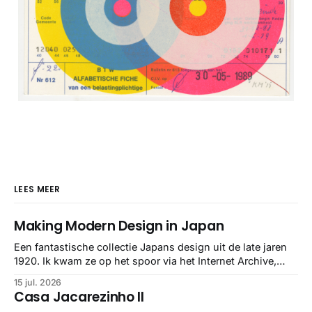
LEES MEER
Making Modern Design in Japan
Een fantastische collectie Japans design uit de late jaren
1920. Ik kwam ze op het spoor via het Internet Archive,
maar het Letterform Archive heeft het mooiste werk
15 jul. 2026
gebundeld in een: boek ✨ Daarin hebben ze alle scans een
Casa Jacarezinho II
stuk netter getrokken, maar op deze manier vind ik ze er