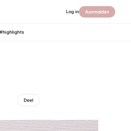
Log in
Aanmelden
#highlights
Deel