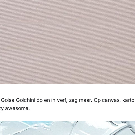
n Golsa Golchini óp en ín verf, zeg maar. Op canvas, karto
etty awesome.