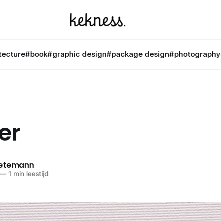
tecture
#book
#graphic design
#package design
#photography
er
netemann
—
1 min leestijd