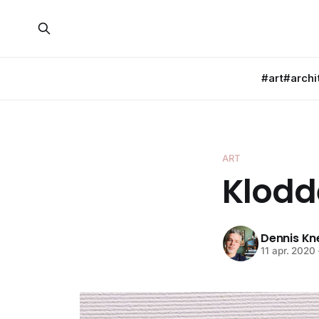
#art
#archi
ART
Klodd
Dennis K
11 apr. 2020