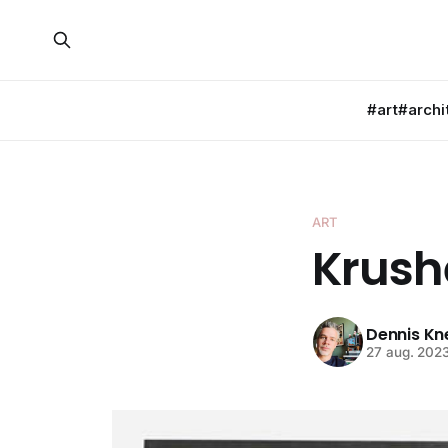
#art
#archi
ART
Krush
Dennis K
27 aug. 202