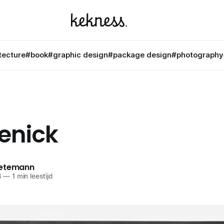
tecture
#book
#graphic design
#package design
#photography
enick
netemann
3
—
1 min leestijd