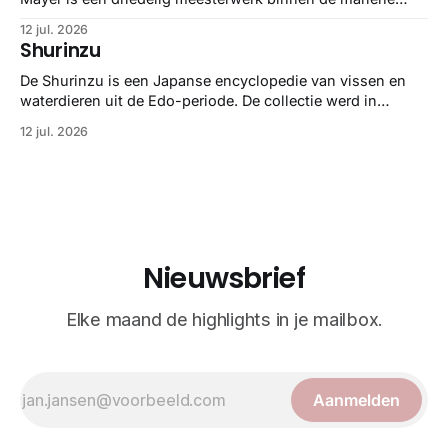
zoölogie. Dit monumentale standaardwerk biedt een lekker
12 jul. 2026
gedetailleerd overzicht van kwallensoorten en hun
Shurinzu
taxonomie. Het boek staat bekend om de combinatie van
strikte wetenschap met prachtige, handgetekende
De Shurinzu is een Japanse encyclopedie van vissen en
illustraties en kleurendrukplaten van Mayer zelf.
waterdieren uit de Edo-periode. De collectie werd in
opdracht van Matsudaira Yoritaka gemaakt en staat
12 jul. 2026
bekend om verfijnde technieken en bijna driedimensionale
realisme. De illustraties dienden niet alleen een
wetenschappelijk doel, maar worden vandaag de dag
bewonderd als meesterwerken van
Nieuwsbrief
Elke maand de highlights in je mailbox.
Aanmelden