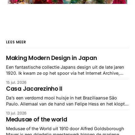
LEES MEER
Making Modern Design in Japan
Een fantastische collectie Japans design uit de late jaren
1920. Ik kwam ze op het spoor via het Internet Archive,
maar het Letterform Archive heeft het mooiste werk
15 jul. 2026
gebundeld in een: boek ✨ Daarin hebben ze alle scans een
Casa Jacarezinho II
stuk netter getrokken, maar op deze manier vind ik ze er
minstens
Da’s een verdomd mooi huisje in het Braziliaanse São
Paulo. Allemaal van de hand van Felipe Hess en het klopt
helemaal 👌🏼
13 jul. 2026
Medusae of the world
Medusae of the World uit 1910 door Alfred Goldsborough
Mayer is een driedelig meesterwerk binnen de mariene