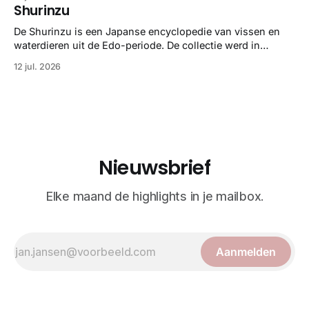
gedetailleerd overzicht van kwallensoorten en hun
Shurinzu
taxonomie. Het boek staat bekend om de combinatie van
strikte wetenschap met prachtige, handgetekende
De Shurinzu is een Japanse encyclopedie van vissen en
illustraties en kleurendrukplaten van Mayer zelf.
waterdieren uit de Edo-periode. De collectie werd in
opdracht van Matsudaira Yoritaka gemaakt en staat
12 jul. 2026
bekend om verfijnde technieken en bijna driedimensionale
realisme. De illustraties dienden niet alleen een
wetenschappelijk doel, maar worden vandaag de dag
bewonderd als meesterwerken van
Nieuwsbrief
Elke maand de highlights in je mailbox.
Aanmelden