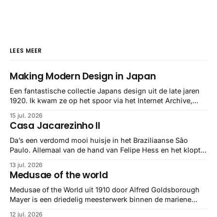
LEES MEER
Making Modern Design in Japan
Een fantastische collectie Japans design uit de late jaren
1920. Ik kwam ze op het spoor via het Internet Archive,
maar het Letterform Archive heeft het mooiste werk
15 jul. 2026
gebundeld in een: boek ✨ Daarin hebben ze alle scans een
Casa Jacarezinho II
stuk netter getrokken, maar op deze manier vind ik ze er
minstens
Da’s een verdomd mooi huisje in het Braziliaanse São
Paulo. Allemaal van de hand van Felipe Hess en het klopt
helemaal 👌🏼
13 jul. 2026
Medusae of the world
Medusae of the World uit 1910 door Alfred Goldsborough
Mayer is een driedelig meesterwerk binnen de mariene
zoölogie. Dit monumentale standaardwerk biedt een lekker
12 jul. 2026