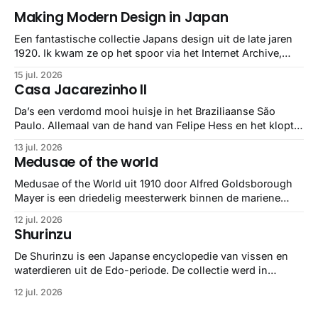
Making Modern Design in Japan
Een fantastische collectie Japans design uit de late jaren
1920. Ik kwam ze op het spoor via het Internet Archive,
maar het Letterform Archive heeft het mooiste werk
15 jul. 2026
gebundeld in een: boek ✨ Daarin hebben ze alle scans een
Casa Jacarezinho II
stuk netter getrokken, maar op deze manier vind ik ze er
minstens
Da’s een verdomd mooi huisje in het Braziliaanse São
Paulo. Allemaal van de hand van Felipe Hess en het klopt
helemaal 👌🏼
13 jul. 2026
Medusae of the world
Medusae of the World uit 1910 door Alfred Goldsborough
Mayer is een driedelig meesterwerk binnen de mariene
zoölogie. Dit monumentale standaardwerk biedt een lekker
12 jul. 2026
gedetailleerd overzicht van kwallensoorten en hun
Shurinzu
taxonomie. Het boek staat bekend om de combinatie van
strikte wetenschap met prachtige, handgetekende
De Shurinzu is een Japanse encyclopedie van vissen en
illustraties en kleurendrukplaten van Mayer zelf.
waterdieren uit de Edo-periode. De collectie werd in
opdracht van Matsudaira Yoritaka gemaakt en staat
12 jul. 2026
bekend om verfijnde technieken en bijna driedimensionale
realisme. De illustraties dienden niet alleen een