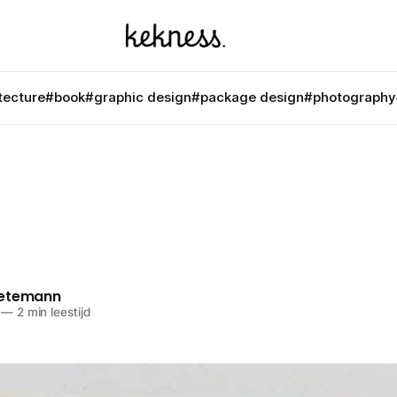
tecture
#book
#graphic design
#package design
#photography
netemann
—
2 min leestijd