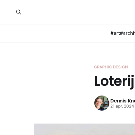
#art
#archi
GRAPHIC DESIGN
Loterij
Dennis K
21 apr. 2024