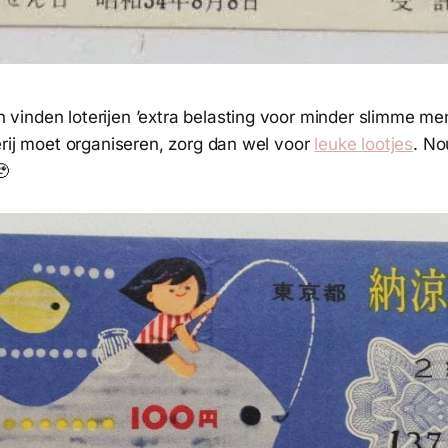
inden loterijen ’extra belasting voor minder slimme men
erij moet organiseren, zorg dan wel voor
leuke lootjes
. No
🥹