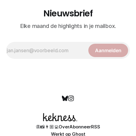
Nieuwsbrief
Elke maand de highlights in je mailbox.
Aanmelden
🦋
📸
👨🏼‍💻
Over
Abonneer
RSS
Werkt op
Ghost