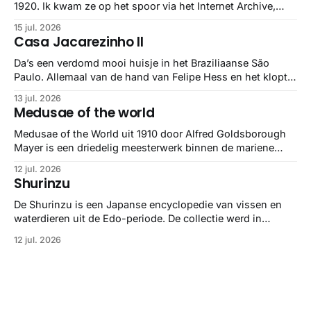
1920. Ik kwam ze op het spoor via het Internet Archive,
maar het Letterform Archive heeft het mooiste werk
15 jul. 2026
gebundeld in een: boek ✨ Daarin hebben ze alle scans een
Casa Jacarezinho II
stuk netter getrokken, maar op deze manier vind ik ze er
minstens
Da’s een verdomd mooi huisje in het Braziliaanse São
Paulo. Allemaal van de hand van Felipe Hess en het klopt
helemaal 👌🏼
13 jul. 2026
Medusae of the world
Medusae of the World uit 1910 door Alfred Goldsborough
Mayer is een driedelig meesterwerk binnen de mariene
zoölogie. Dit monumentale standaardwerk biedt een lekker
12 jul. 2026
gedetailleerd overzicht van kwallensoorten en hun
Shurinzu
taxonomie. Het boek staat bekend om de combinatie van
strikte wetenschap met prachtige, handgetekende
De Shurinzu is een Japanse encyclopedie van vissen en
illustraties en kleurendrukplaten van Mayer zelf.
waterdieren uit de Edo-periode. De collectie werd in
opdracht van Matsudaira Yoritaka gemaakt en staat
12 jul. 2026
bekend om verfijnde technieken en bijna driedimensionale
realisme. De illustraties dienden niet alleen een
wetenschappelijk doel, maar worden vandaag de dag
bewonderd als meesterwerken van