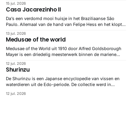
maar het Letterform Archive heeft het mooiste werk
15 jul. 2026
gebundeld in een: boek ✨ Daarin hebben ze alle scans een
Casa Jacarezinho II
stuk netter getrokken, maar op deze manier vind ik ze er
minstens
Da’s een verdomd mooi huisje in het Braziliaanse São
Paulo. Allemaal van de hand van Felipe Hess en het klopt
helemaal 👌🏼
13 jul. 2026
Medusae of the world
Medusae of the World uit 1910 door Alfred Goldsborough
Mayer is een driedelig meesterwerk binnen de mariene
zoölogie. Dit monumentale standaardwerk biedt een lekker
12 jul. 2026
gedetailleerd overzicht van kwallensoorten en hun
Shurinzu
taxonomie. Het boek staat bekend om de combinatie van
strikte wetenschap met prachtige, handgetekende
De Shurinzu is een Japanse encyclopedie van vissen en
illustraties en kleurendrukplaten van Mayer zelf.
waterdieren uit de Edo-periode. De collectie werd in
opdracht van Matsudaira Yoritaka gemaakt en staat
12 jul. 2026
bekend om verfijnde technieken en bijna driedimensionale
realisme. De illustraties dienden niet alleen een
wetenschappelijk doel, maar worden vandaag de dag
bewonderd als meesterwerken van