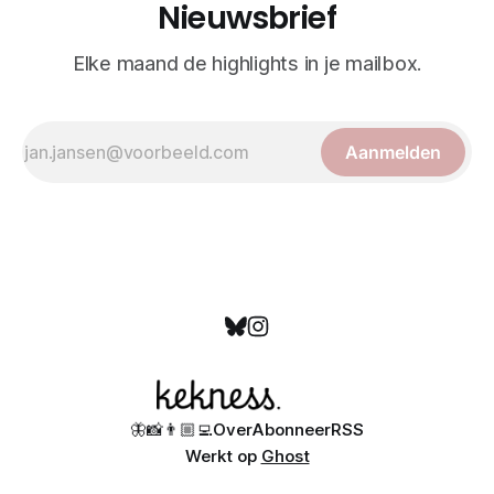
Nieuwsbrief
Elke maand de highlights in je mailbox.
Aanmelden
🦋
📸
👨🏼‍💻
Over
Abonneer
RSS
Werkt op
Ghost