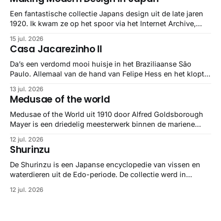
Een fantastische collectie Japans design uit de late jaren
1920. Ik kwam ze op het spoor via het Internet Archive,
maar het Letterform Archive heeft het mooiste werk
15 jul. 2026
gebundeld in een: boek ✨ Daarin hebben ze alle scans een
Casa Jacarezinho II
stuk netter getrokken, maar op deze manier vind ik ze er
minstens
Da’s een verdomd mooi huisje in het Braziliaanse São
Paulo. Allemaal van de hand van Felipe Hess en het klopt
helemaal 👌🏼
13 jul. 2026
Medusae of the world
Medusae of the World uit 1910 door Alfred Goldsborough
Mayer is een driedelig meesterwerk binnen de mariene
zoölogie. Dit monumentale standaardwerk biedt een lekker
12 jul. 2026
gedetailleerd overzicht van kwallensoorten en hun
Shurinzu
taxonomie. Het boek staat bekend om de combinatie van
strikte wetenschap met prachtige, handgetekende
De Shurinzu is een Japanse encyclopedie van vissen en
illustraties en kleurendrukplaten van Mayer zelf.
waterdieren uit de Edo-periode. De collectie werd in
opdracht van Matsudaira Yoritaka gemaakt en staat
12 jul. 2026
bekend om verfijnde technieken en bijna driedimensionale
realisme. De illustraties dienden niet alleen een
wetenschappelijk doel, maar worden vandaag de dag