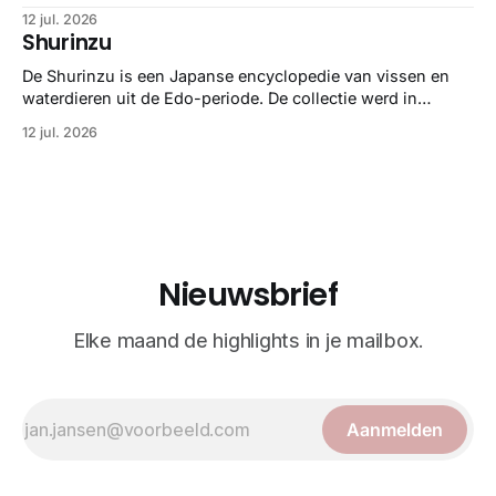
zoölogie. Dit monumentale standaardwerk biedt een lekker
12 jul. 2026
gedetailleerd overzicht van kwallensoorten en hun
Shurinzu
taxonomie. Het boek staat bekend om de combinatie van
strikte wetenschap met prachtige, handgetekende
De Shurinzu is een Japanse encyclopedie van vissen en
illustraties en kleurendrukplaten van Mayer zelf.
waterdieren uit de Edo-periode. De collectie werd in
opdracht van Matsudaira Yoritaka gemaakt en staat
12 jul. 2026
bekend om verfijnde technieken en bijna driedimensionale
realisme. De illustraties dienden niet alleen een
wetenschappelijk doel, maar worden vandaag de dag
bewonderd als meesterwerken van
Nieuwsbrief
Elke maand de highlights in je mailbox.
Aanmelden