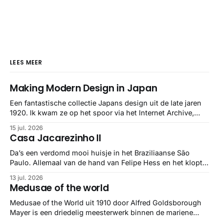
LEES MEER
Making Modern Design in Japan
Een fantastische collectie Japans design uit de late jaren
1920. Ik kwam ze op het spoor via het Internet Archive,
maar het Letterform Archive heeft het mooiste werk
15 jul. 2026
gebundeld in een: boek ✨ Daarin hebben ze alle scans een
Casa Jacarezinho II
stuk netter getrokken, maar op deze manier vind ik ze er
minstens
Da’s een verdomd mooi huisje in het Braziliaanse São
Paulo. Allemaal van de hand van Felipe Hess en het klopt
helemaal 👌🏼
13 jul. 2026
Medusae of the world
Medusae of the World uit 1910 door Alfred Goldsborough
Mayer is een driedelig meesterwerk binnen de mariene