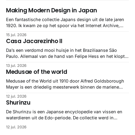
Making Modern Design in Japan
Een fantastische collectie Japans design uit de late jaren
1920. Ik kwam ze op het spoor via het Internet Archive,
maar het Letterform Archive heeft het mooiste werk
15 jul. 2026
gebundeld in een: boek ✨ Daarin hebben ze alle scans een
Casa Jacarezinho II
stuk netter getrokken, maar op deze manier vind ik ze er
minstens
Da’s een verdomd mooi huisje in het Braziliaanse São
Paulo. Allemaal van de hand van Felipe Hess en het klopt
helemaal 👌🏼
13 jul. 2026
Medusae of the world
Medusae of the World uit 1910 door Alfred Goldsborough
Mayer is een driedelig meesterwerk binnen de mariene
zoölogie. Dit monumentale standaardwerk biedt een lekker
12 jul. 2026
gedetailleerd overzicht van kwallensoorten en hun
Shurinzu
taxonomie. Het boek staat bekend om de combinatie van
strikte wetenschap met prachtige, handgetekende
De Shurinzu is een Japanse encyclopedie van vissen en
illustraties en kleurendrukplaten van Mayer zelf.
waterdieren uit de Edo-periode. De collectie werd in
opdracht van Matsudaira Yoritaka gemaakt en staat
12 jul. 2026
bekend om verfijnde technieken en bijna driedimensionale