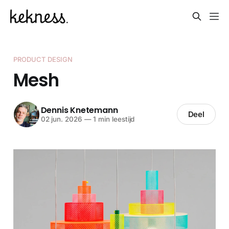
PRODUCT DESIGN
Mesh
Dennis Knetemann
Deel
02 jun. 2026
—
1 min leestijd