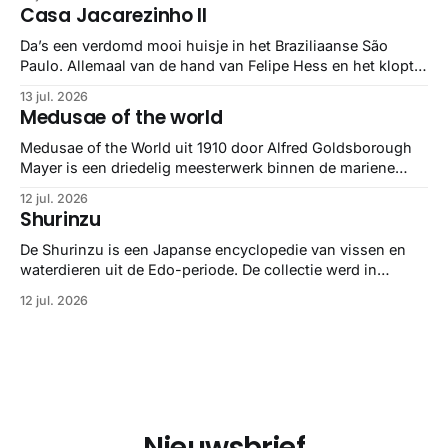
gebundeld in een: boek ✨ Daarin hebben ze alle scans een
Casa Jacarezinho II
stuk netter getrokken, maar op deze manier vind ik ze er
minstens
Da’s een verdomd mooi huisje in het Braziliaanse São
Paulo. Allemaal van de hand van Felipe Hess en het klopt
helemaal 👌🏼
13 jul. 2026
Medusae of the world
Medusae of the World uit 1910 door Alfred Goldsborough
Mayer is een driedelig meesterwerk binnen de mariene
zoölogie. Dit monumentale standaardwerk biedt een lekker
12 jul. 2026
gedetailleerd overzicht van kwallensoorten en hun
Shurinzu
taxonomie. Het boek staat bekend om de combinatie van
strikte wetenschap met prachtige, handgetekende
De Shurinzu is een Japanse encyclopedie van vissen en
illustraties en kleurendrukplaten van Mayer zelf.
waterdieren uit de Edo-periode. De collectie werd in
opdracht van Matsudaira Yoritaka gemaakt en staat
12 jul. 2026
bekend om verfijnde technieken en bijna driedimensionale
realisme. De illustraties dienden niet alleen een
wetenschappelijk doel, maar worden vandaag de dag
bewonderd als meesterwerken van
Nieuwsbrief