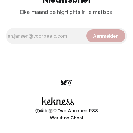
Elke maand de highlights in je mailbox.
Aanmelden
🦋
📸
👨🏼‍💻
Over
Abonneer
RSS
Werkt op
Ghost