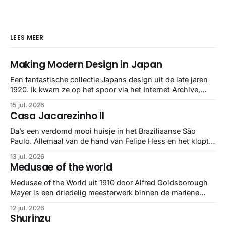
LEES MEER
Making Modern Design in Japan
Een fantastische collectie Japans design uit de late jaren
1920. Ik kwam ze op het spoor via het Internet Archive,
maar het Letterform Archive heeft het mooiste werk
15 jul. 2026
gebundeld in een: boek ✨ Daarin hebben ze alle scans een
Casa Jacarezinho II
stuk netter getrokken, maar op deze manier vind ik ze er
minstens
Da’s een verdomd mooi huisje in het Braziliaanse São
Paulo. Allemaal van de hand van Felipe Hess en het klopt
helemaal 👌🏼
13 jul. 2026
Medusae of the world
Medusae of the World uit 1910 door Alfred Goldsborough
Mayer is een driedelig meesterwerk binnen de mariene
zoölogie. Dit monumentale standaardwerk biedt een lekker
12 jul. 2026
gedetailleerd overzicht van kwallensoorten en hun
Shurinzu
taxonomie. Het boek staat bekend om de combinatie van