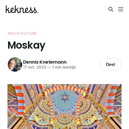
ARCHITECTURE
Moskay
Dennis Knetemann
Deel
17 mrt. 2023
—
1 min leestijd