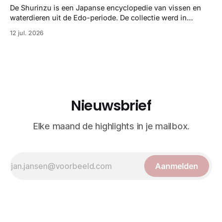
strikte wetenschap met prachtige, handgetekende
De Shurinzu is een Japanse encyclopedie van vissen en
illustraties en kleurendrukplaten van Mayer zelf.
waterdieren uit de Edo-periode. De collectie werd in
opdracht van Matsudaira Yoritaka gemaakt en staat
12 jul. 2026
bekend om verfijnde technieken en bijna driedimensionale
realisme. De illustraties dienden niet alleen een
wetenschappelijk doel, maar worden vandaag de dag
bewonderd als meesterwerken van
Nieuwsbrief
Elke maand de highlights in je mailbox.
Aanmelden