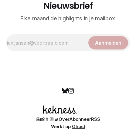
Nieuwsbrief
Elke maand de highlights in je mailbox.
Aanmelden
🦋
📸
👨🏼‍💻
Over
Abonneer
RSS
Werkt op
Ghost