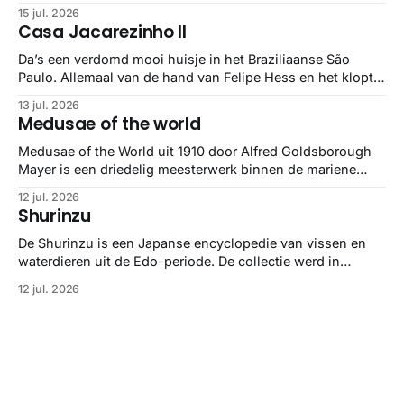
maar het Letterform Archive heeft het mooiste werk
15 jul. 2026
gebundeld in een: boek ✨ Daarin hebben ze alle scans een
Casa Jacarezinho II
stuk netter getrokken, maar op deze manier vind ik ze er
minstens
Da’s een verdomd mooi huisje in het Braziliaanse São
Paulo. Allemaal van de hand van Felipe Hess en het klopt
helemaal 👌🏼
13 jul. 2026
Medusae of the world
Medusae of the World uit 1910 door Alfred Goldsborough
Mayer is een driedelig meesterwerk binnen de mariene
zoölogie. Dit monumentale standaardwerk biedt een lekker
12 jul. 2026
gedetailleerd overzicht van kwallensoorten en hun
Shurinzu
taxonomie. Het boek staat bekend om de combinatie van
strikte wetenschap met prachtige, handgetekende
De Shurinzu is een Japanse encyclopedie van vissen en
illustraties en kleurendrukplaten van Mayer zelf.
waterdieren uit de Edo-periode. De collectie werd in
opdracht van Matsudaira Yoritaka gemaakt en staat
12 jul. 2026
bekend om verfijnde technieken en bijna driedimensionale
realisme. De illustraties dienden niet alleen een
wetenschappelijk doel, maar worden vandaag de dag
bewonderd als meesterwerken van