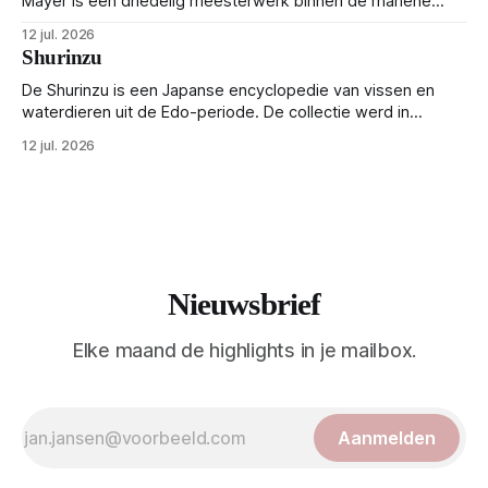
Mayer is een driedelig meesterwerk binnen de mariene
zoölogie. Dit monumentale standaardwerk biedt een lekker
12 jul. 2026
gedetailleerd overzicht van kwallensoorten en hun
Shurinzu
taxonomie. Het boek staat bekend om de combinatie van
strikte wetenschap met prachtige, handgetekende
De Shurinzu is een Japanse encyclopedie van vissen en
illustraties en kleurendrukplaten van Mayer zelf.
waterdieren uit de Edo-periode. De collectie werd in
opdracht van Matsudaira Yoritaka gemaakt en staat bekend
12 jul. 2026
om verfijnde technieken en bijna driedimensionale realisme.
De illustraties dienden niet alleen een wetenschappelijk
doel, maar worden vandaag de dag bewonderd als
meesterwerken van
Nieuwsbrief
Elke maand de highlights in je mailbox.
Aanmelden