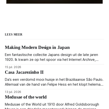
LEES MEER
Making Modern Design in Japan
Een fantastische collectie Japans design uit de late jaren
1920. Ik kwam ze op het spoor via het Internet Archive,
maar het Letterform Archive heeft het mooiste werk
15 jul. 2026
gebundeld in een: boek ✨ Daarin hebben ze alle scans een
Casa Jacarezinho II
stuk netter getrokken, maar op deze manier vind ik ze er
minstens
Da’s een verdomd mooi huisje in het Braziliaanse São Paulo.
Allemaal van de hand van Felipe Hess en het klopt helemaal
👌🏼
13 jul. 2026
Medusae of the world
Medusae of the World uit 1910 door Alfred Goldsborough