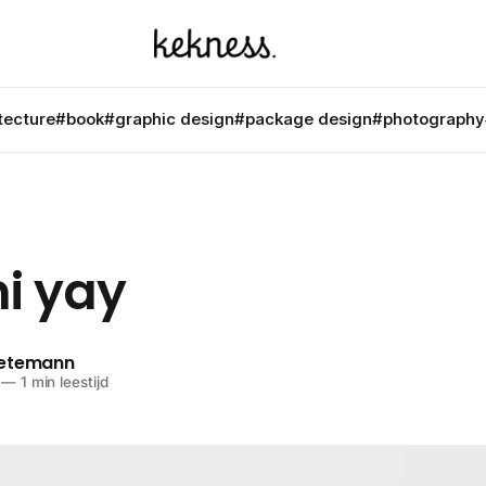
tecture
#book
#graphic design
#package design
#photography
i yay
netemann
—
1 min leestijd