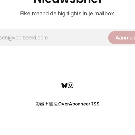
Elke maand de highlights in je mailbox.
Aanmel
🦋
📸
👨🏼‍💻
Over
Abonneer
RSS