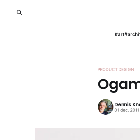
#art
#archi
PRODUCT DESIGN
Ogam
Dennis K
01 dec. 2011