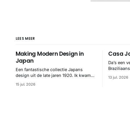
LEES MEER
Making Modern Design in
Casa Ja
Japan
Da’s een v
Braziliaan
Een fantastische collectie Japans
hand van F
design uit de late jaren 1920. Ik kwam
13 jul. 2026
helemaal 👌
ze op het spoor via het Internet Archive,
15 jul. 2026
maar het Letterform Archive heeft het
mooiste werk gebundeld in een: boek ✨
Daarin hebben ze alle scans een stuk
netter getrokken, maar op deze manier
vind ik ze er minstens