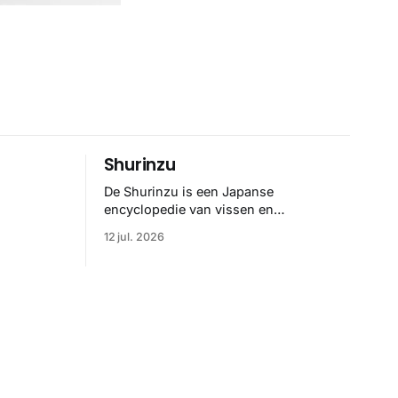
Shurinzu
De Shurinzu is een Japanse
encyclopedie van vissen en
riedelig
waterdieren uit de Edo-periode. De
12 jul. 2026
ene
collectie werd in opdracht van
Matsudaira Yoritaka gemaakt en staat
er
bekend om verfijnde technieken en
bijna driedimensionale realisme. De
e. Het
illustraties dienden niet alleen een
binatie
wetenschappelijk doel, maar worden
rachtige,
vandaag de dag bewonderd als
n
meesterwerken van
zelf.