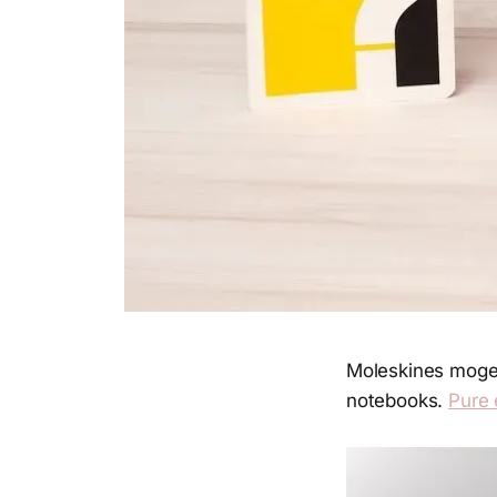
Moleskines mogen
notebooks.
Pure