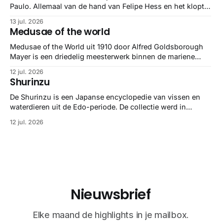
Paulo. Allemaal van de hand van Felipe Hess en het klopt
helemaal 👌🏼
13 jul. 2026
Medusae of the world
Medusae of the World uit 1910 door Alfred Goldsborough
Mayer is een driedelig meesterwerk binnen de mariene
zoölogie. Dit monumentale standaardwerk biedt een lekker
12 jul. 2026
gedetailleerd overzicht van kwallensoorten en hun
Shurinzu
taxonomie. Het boek staat bekend om de combinatie van
strikte wetenschap met prachtige, handgetekende
De Shurinzu is een Japanse encyclopedie van vissen en
illustraties en kleurendrukplaten van Mayer zelf.
waterdieren uit de Edo-periode. De collectie werd in
opdracht van Matsudaira Yoritaka gemaakt en staat
12 jul. 2026
bekend om verfijnde technieken en bijna driedimensionale
realisme. De illustraties dienden niet alleen een
wetenschappelijk doel, maar worden vandaag de dag
bewonderd als meesterwerken van
Nieuwsbrief
Elke maand de highlights in je mailbox.