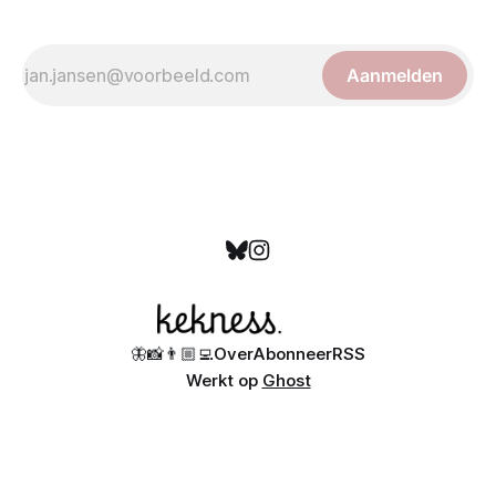
Aanmelden
🦋
📸
👨🏼‍💻
Over
Abonneer
RSS
Werkt op
Ghost