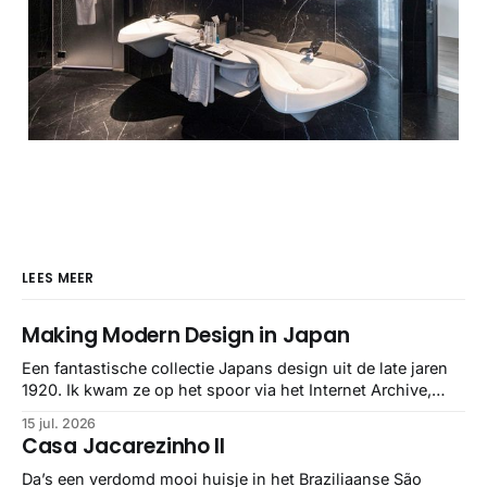
LEES MEER
Making Modern Design in Japan
Een fantastische collectie Japans design uit de late jaren
1920. Ik kwam ze op het spoor via het Internet Archive,
maar het Letterform Archive heeft het mooiste werk
15 jul. 2026
gebundeld in een: boek ✨ Daarin hebben ze alle scans een
Casa Jacarezinho II
stuk netter getrokken, maar op deze manier vind ik ze er
minstens
Da’s een verdomd mooi huisje in het Braziliaanse São