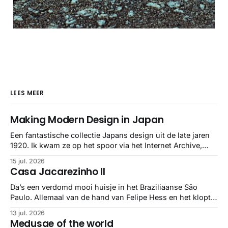
LEES MEER
Making Modern Design in Japan
Een fantastische collectie Japans design uit de late jaren
1920. Ik kwam ze op het spoor via het Internet Archive,
maar het Letterform Archive heeft het mooiste werk
15 jul. 2026
gebundeld in een: boek ✨ Daarin hebben ze alle scans een
Casa Jacarezinho II
stuk netter getrokken, maar op deze manier vind ik ze er
minstens
Da’s een verdomd mooi huisje in het Braziliaanse São
Paulo. Allemaal van de hand van Felipe Hess en het klopt
helemaal 👌🏼
13 jul. 2026
Medusae of the world