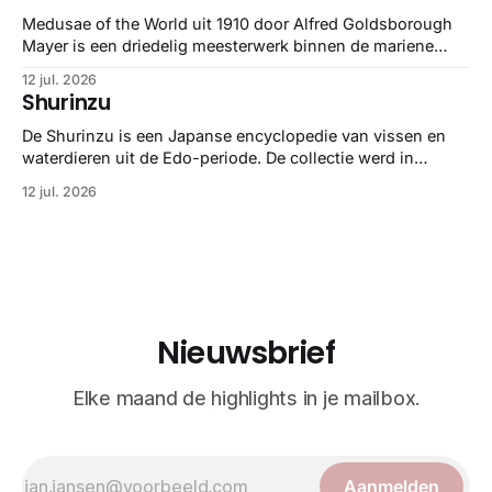
Medusae of the World uit 1910 door Alfred Goldsborough
Mayer is een driedelig meesterwerk binnen de mariene
zoölogie. Dit monumentale standaardwerk biedt een lekker
12 jul. 2026
gedetailleerd overzicht van kwallensoorten en hun
Shurinzu
taxonomie. Het boek staat bekend om de combinatie van
strikte wetenschap met prachtige, handgetekende
De Shurinzu is een Japanse encyclopedie van vissen en
illustraties en kleurendrukplaten van Mayer zelf.
waterdieren uit de Edo-periode. De collectie werd in
opdracht van Matsudaira Yoritaka gemaakt en staat
12 jul. 2026
bekend om verfijnde technieken en bijna driedimensionale
realisme. De illustraties dienden niet alleen een
wetenschappelijk doel, maar worden vandaag de dag
bewonderd als meesterwerken van
Nieuwsbrief
Elke maand de highlights in je mailbox.
Aanmelden