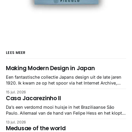
LEES MEER
Making Modern Design in Japan
Een fantastische collectie Japans design uit de late jaren
1920. Ik kwam ze op het spoor via het Internet Archive,
maar het Letterform Archive heeft het mooiste werk
15 jul. 2026
gebundeld in een: boek ✨ Daarin hebben ze alle scans een
Casa Jacarezinho II
stuk netter getrokken, maar op deze manier vind ik ze er
minstens
Da’s een verdomd mooi huisje in het Braziliaanse São
Paulo. Allemaal van de hand van Felipe Hess en het klopt
helemaal 👌🏼
13 jul. 2026
Medusae of the world