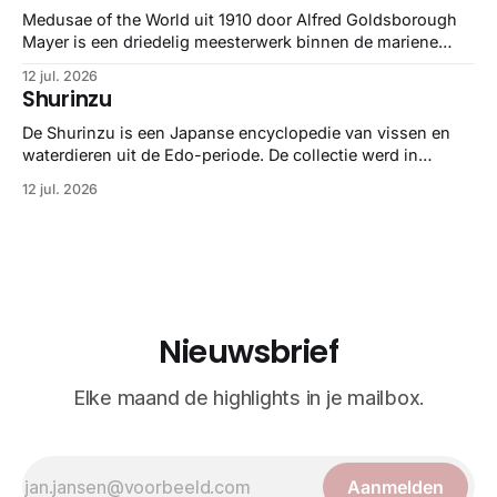
Medusae of the World uit 1910 door Alfred Goldsborough
Mayer is een driedelig meesterwerk binnen de mariene
zoölogie. Dit monumentale standaardwerk biedt een lekker
12 jul. 2026
gedetailleerd overzicht van kwallensoorten en hun
Shurinzu
taxonomie. Het boek staat bekend om de combinatie van
strikte wetenschap met prachtige, handgetekende
De Shurinzu is een Japanse encyclopedie van vissen en
illustraties en kleurendrukplaten van Mayer zelf.
waterdieren uit de Edo-periode. De collectie werd in
opdracht van Matsudaira Yoritaka gemaakt en staat
12 jul. 2026
bekend om verfijnde technieken en bijna driedimensionale
realisme. De illustraties dienden niet alleen een
wetenschappelijk doel, maar worden vandaag de dag
bewonderd als meesterwerken van
Nieuwsbrief
Elke maand de highlights in je mailbox.
Aanmelden