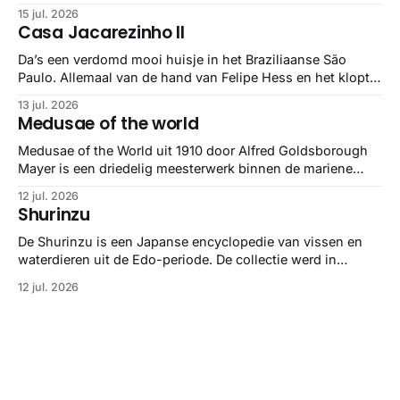
maar het Letterform Archive heeft het mooiste werk
15 jul. 2026
gebundeld in een: boek ✨ Daarin hebben ze alle scans een
Casa Jacarezinho II
stuk netter getrokken, maar op deze manier vind ik ze er
minstens
Da’s een verdomd mooi huisje in het Braziliaanse São
Paulo. Allemaal van de hand van Felipe Hess en het klopt
helemaal 👌🏼
13 jul. 2026
Medusae of the world
Medusae of the World uit 1910 door Alfred Goldsborough
Mayer is een driedelig meesterwerk binnen de mariene
zoölogie. Dit monumentale standaardwerk biedt een lekker
12 jul. 2026
gedetailleerd overzicht van kwallensoorten en hun
Shurinzu
taxonomie. Het boek staat bekend om de combinatie van
strikte wetenschap met prachtige, handgetekende
De Shurinzu is een Japanse encyclopedie van vissen en
illustraties en kleurendrukplaten van Mayer zelf.
waterdieren uit de Edo-periode. De collectie werd in
opdracht van Matsudaira Yoritaka gemaakt en staat
12 jul. 2026
bekend om verfijnde technieken en bijna driedimensionale
realisme. De illustraties dienden niet alleen een
wetenschappelijk doel, maar worden vandaag de dag
bewonderd als meesterwerken van