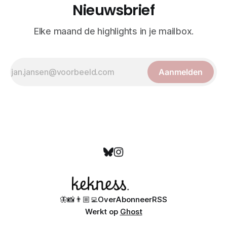
Nieuwsbrief
Elke maand de highlights in je mailbox.
Aanmelden
🦋
📸
👨🏼‍💻
Over
Abonneer
RSS
Werkt op
Ghost