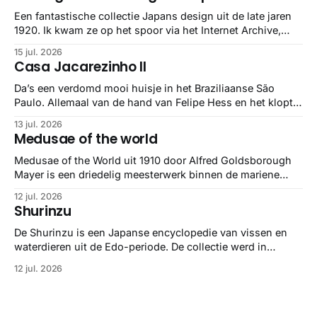
Een fantastische collectie Japans design uit de late jaren
1920. Ik kwam ze op het spoor via het Internet Archive,
maar het Letterform Archive heeft het mooiste werk
15 jul. 2026
gebundeld in een: boek ✨ Daarin hebben ze alle scans een
Casa Jacarezinho II
stuk netter getrokken, maar op deze manier vind ik ze er
minstens
Da’s een verdomd mooi huisje in het Braziliaanse São
Paulo. Allemaal van de hand van Felipe Hess en het klopt
helemaal 👌🏼
13 jul. 2026
Medusae of the world
Medusae of the World uit 1910 door Alfred Goldsborough
Mayer is een driedelig meesterwerk binnen de mariene
zoölogie. Dit monumentale standaardwerk biedt een lekker
12 jul. 2026
gedetailleerd overzicht van kwallensoorten en hun
Shurinzu
taxonomie. Het boek staat bekend om de combinatie van
strikte wetenschap met prachtige, handgetekende
De Shurinzu is een Japanse encyclopedie van vissen en
illustraties en kleurendrukplaten van Mayer zelf.
waterdieren uit de Edo-periode. De collectie werd in
opdracht van Matsudaira Yoritaka gemaakt en staat
12 jul. 2026
bekend om verfijnde technieken en bijna driedimensionale
realisme. De illustraties dienden niet alleen een
wetenschappelijk doel, maar worden vandaag de dag