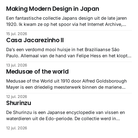
Making Modern Design in Japan
Een fantastische collectie Japans design uit de late jaren
1920. Ik kwam ze op het spoor via het Internet Archive,
maar het Letterform Archive heeft het mooiste werk
15 jul. 2026
gebundeld in een: boek ✨ Daarin hebben ze alle scans een
Casa Jacarezinho II
stuk netter getrokken, maar op deze manier vind ik ze er
minstens
Da’s een verdomd mooi huisje in het Braziliaanse São
Paulo. Allemaal van de hand van Felipe Hess en het klopt
helemaal 👌🏼
13 jul. 2026
Medusae of the world
Medusae of the World uit 1910 door Alfred Goldsborough
Mayer is een driedelig meesterwerk binnen de mariene
zoölogie. Dit monumentale standaardwerk biedt een lekker
12 jul. 2026
gedetailleerd overzicht van kwallensoorten en hun
Shurinzu
taxonomie. Het boek staat bekend om de combinatie van
strikte wetenschap met prachtige, handgetekende
De Shurinzu is een Japanse encyclopedie van vissen en
illustraties en kleurendrukplaten van Mayer zelf.
waterdieren uit de Edo-periode. De collectie werd in
opdracht van Matsudaira Yoritaka gemaakt en staat
12 jul. 2026
bekend om verfijnde technieken en bijna driedimensionale
realisme. De illustraties dienden niet alleen een