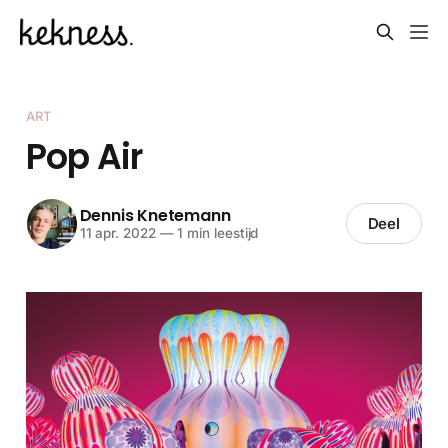
ART
Pop Air
Dennis Knetemann
Deel
11 apr. 2022
—
1 min leestijd