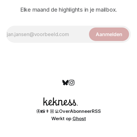
Elke maand de highlights in je mailbox.
Aanmelden
🦋
📸
👨🏼‍💻
Over
Abonneer
RSS
Werkt op
Ghost