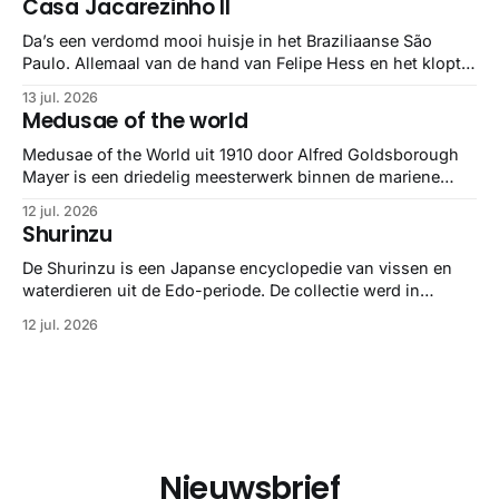
Casa Jacarezinho II
stuk netter getrokken, maar op deze manier vind ik ze er
minstens
Da’s een verdomd mooi huisje in het Braziliaanse São
Paulo. Allemaal van de hand van Felipe Hess en het klopt
helemaal 👌🏼
13 jul. 2026
Medusae of the world
Medusae of the World uit 1910 door Alfred Goldsborough
Mayer is een driedelig meesterwerk binnen de mariene
zoölogie. Dit monumentale standaardwerk biedt een lekker
12 jul. 2026
gedetailleerd overzicht van kwallensoorten en hun
Shurinzu
taxonomie. Het boek staat bekend om de combinatie van
strikte wetenschap met prachtige, handgetekende
De Shurinzu is een Japanse encyclopedie van vissen en
illustraties en kleurendrukplaten van Mayer zelf.
waterdieren uit de Edo-periode. De collectie werd in
opdracht van Matsudaira Yoritaka gemaakt en staat
12 jul. 2026
bekend om verfijnde technieken en bijna driedimensionale
realisme. De illustraties dienden niet alleen een
wetenschappelijk doel, maar worden vandaag de dag
bewonderd als meesterwerken van
Nieuwsbrief