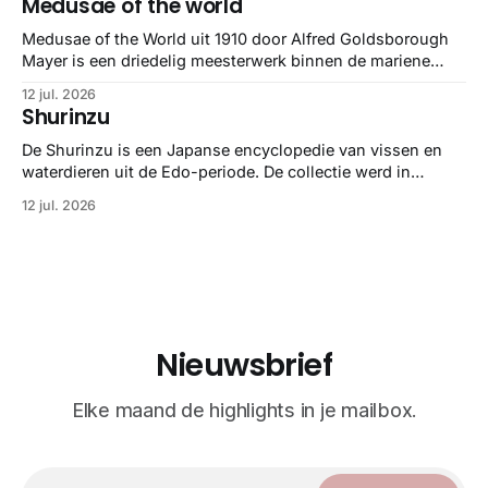
Medusae of the world
Medusae of the World uit 1910 door Alfred Goldsborough
Mayer is een driedelig meesterwerk binnen de mariene
zoölogie. Dit monumentale standaardwerk biedt een lekker
12 jul. 2026
gedetailleerd overzicht van kwallensoorten en hun
Shurinzu
taxonomie. Het boek staat bekend om de combinatie van
strikte wetenschap met prachtige, handgetekende
De Shurinzu is een Japanse encyclopedie van vissen en
illustraties en kleurendrukplaten van Mayer zelf.
waterdieren uit de Edo-periode. De collectie werd in
opdracht van Matsudaira Yoritaka gemaakt en staat
12 jul. 2026
bekend om verfijnde technieken en bijna driedimensionale
realisme. De illustraties dienden niet alleen een
wetenschappelijk doel, maar worden vandaag de dag
bewonderd als meesterwerken van
Nieuwsbrief
Elke maand de highlights in je mailbox.