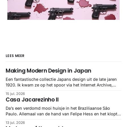
LEES MEER
Making Modern Design in Japan
Een fantastische collectie Japans design uit de late jaren
1920. Ik kwam ze op het spoor via het Internet Archive,
maar het Letterform Archive heeft het mooiste werk
15 jul. 2026
gebundeld in een: boek ✨ Daarin hebben ze alle scans een
Casa Jacarezinho II
stuk netter getrokken, maar op deze manier vind ik ze er
minstens
Da’s een verdomd mooi huisje in het Braziliaanse São
Paulo. Allemaal van de hand van Felipe Hess en het klopt
helemaal 👌🏼
13 jul. 2026