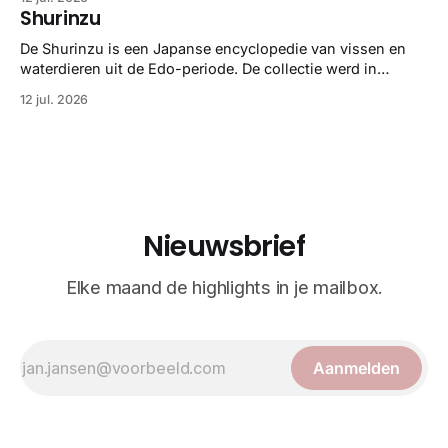
gedetailleerd overzicht van kwallensoorten en hun
Shurinzu
taxonomie. Het boek staat bekend om de combinatie van
strikte wetenschap met prachtige, handgetekende
De Shurinzu is een Japanse encyclopedie van vissen en
illustraties en kleurendrukplaten van Mayer zelf.
waterdieren uit de Edo-periode. De collectie werd in
opdracht van Matsudaira Yoritaka gemaakt en staat
12 jul. 2026
bekend om verfijnde technieken en bijna driedimensionale
realisme. De illustraties dienden niet alleen een
wetenschappelijk doel, maar worden vandaag de dag
bewonderd als meesterwerken van
Nieuwsbrief
Elke maand de highlights in je mailbox.
Aanmelden