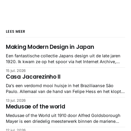
LEES MEER
Making Modern Design in Japan
Een fantastische collectie Japans design uit de late jaren
1920. Ik kwam ze op het spoor via het Internet Archive,
maar het Letterform Archive heeft het mooiste werk
15 jul. 2026
gebundeld in een: boek ✨ Daarin hebben ze alle scans een
Casa Jacarezinho II
stuk netter getrokken, maar op deze manier vind ik ze er
minstens
Da’s een verdomd mooi huisje in het Braziliaanse São
Paulo. Allemaal van de hand van Felipe Hess en het klopt
helemaal 👌🏼
13 jul. 2026
Medusae of the world
Medusae of the World uit 1910 door Alfred Goldsborough
Mayer is een driedelig meesterwerk binnen de mariene
zoölogie. Dit monumentale standaardwerk biedt een lekker
12 jul. 2026