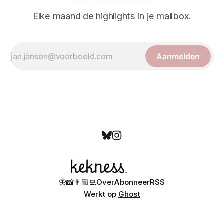
Elke maand de highlights in je mailbox.
Aanmelden
🦋
📸
👨🏼‍💻
Over
Abonneer
RSS
Werkt op
Ghost