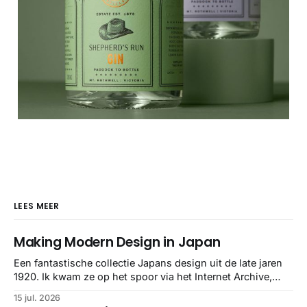
LEES MEER
Making Modern Design in Japan
Een fantastische collectie Japans design uit de late jaren
1920. Ik kwam ze op het spoor via het Internet Archive,
maar het Letterform Archive heeft het mooiste werk
15 jul. 2026
gebundeld in een: boek ✨ Daarin hebben ze alle scans een