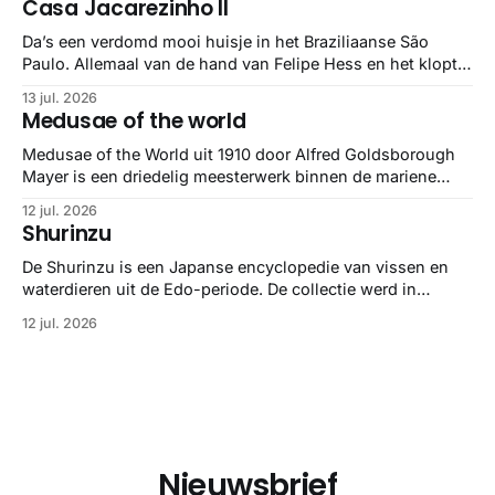
Casa Jacarezinho II
stuk netter getrokken, maar op deze manier vind ik ze er
minstens
Da’s een verdomd mooi huisje in het Braziliaanse São
Paulo. Allemaal van de hand van Felipe Hess en het klopt
helemaal 👌🏼
13 jul. 2026
Medusae of the world
Medusae of the World uit 1910 door Alfred Goldsborough
Mayer is een driedelig meesterwerk binnen de mariene
zoölogie. Dit monumentale standaardwerk biedt een lekker
12 jul. 2026
gedetailleerd overzicht van kwallensoorten en hun
Shurinzu
taxonomie. Het boek staat bekend om de combinatie van
strikte wetenschap met prachtige, handgetekende
De Shurinzu is een Japanse encyclopedie van vissen en
illustraties en kleurendrukplaten van Mayer zelf.
waterdieren uit de Edo-periode. De collectie werd in
opdracht van Matsudaira Yoritaka gemaakt en staat
12 jul. 2026
bekend om verfijnde technieken en bijna driedimensionale
realisme. De illustraties dienden niet alleen een
wetenschappelijk doel, maar worden vandaag de dag
bewonderd als meesterwerken van
Nieuwsbrief