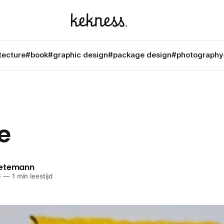
tecture
#book
#graphic design
#package design
#photography
e
netemann
6
—
1 min leestijd