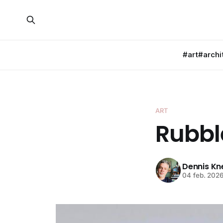
#art
#archi
ART
Rubbl
Dennis K
04 feb. 202