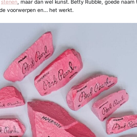
r
stenen
, maar dan wel kunst. Betty Rubble, goede naam t
nde voorwerpen en… het werkt.