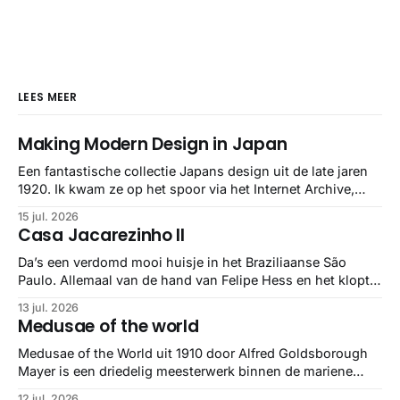
LEES MEER
Making Modern Design in Japan
Een fantastische collectie Japans design uit de late jaren
1920. Ik kwam ze op het spoor via het Internet Archive,
maar het Letterform Archive heeft het mooiste werk
15 jul. 2026
gebundeld in een: boek ✨ Daarin hebben ze alle scans een
Casa Jacarezinho II
stuk netter getrokken, maar op deze manier vind ik ze er
minstens
Da’s een verdomd mooi huisje in het Braziliaanse São
Paulo. Allemaal van de hand van Felipe Hess en het klopt
helemaal 👌🏼
13 jul. 2026
Medusae of the world
Medusae of the World uit 1910 door Alfred Goldsborough
Mayer is een driedelig meesterwerk binnen de mariene
zoölogie. Dit monumentale standaardwerk biedt een lekker
12 jul. 2026