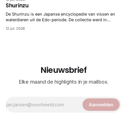
gedetailleerd overzicht van kwallensoorten en hun
Shurinzu
taxonomie. Het boek staat bekend om de combinatie van
strikte wetenschap met prachtige, handgetekende
De Shurinzu is een Japanse encyclopedie van vissen en
illustraties en kleurendrukplaten van Mayer zelf.
waterdieren uit de Edo-periode. De collectie werd in
opdracht van Matsudaira Yoritaka gemaakt en staat
12 jul. 2026
bekend om verfijnde technieken en bijna driedimensionale
realisme. De illustraties dienden niet alleen een
wetenschappelijk doel, maar worden vandaag de dag
bewonderd als meesterwerken van
Nieuwsbrief
Elke maand de highlights in je mailbox.
Aanmelden