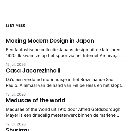
LEES MEER
Making Modern Design in Japan
Een fantastische collectie Japans design uit de late jaren
1920. Ik kwam ze op het spoor via het Internet Archive,
maar het Letterform Archive heeft het mooiste werk
15 jul. 2026
gebundeld in een: boek ✨ Daarin hebben ze alle scans een
Casa Jacarezinho II
stuk netter getrokken, maar op deze manier vind ik ze er
minstens
Da’s een verdomd mooi huisje in het Braziliaanse São
Paulo. Allemaal van de hand van Felipe Hess en het klopt
helemaal 👌🏼
13 jul. 2026
Medusae of the world
Medusae of the World uit 1910 door Alfred Goldsborough
Mayer is een driedelig meesterwerk binnen de mariene
zoölogie. Dit monumentale standaardwerk biedt een lekker
12 jul. 2026
gedetailleerd overzicht van kwallensoorten en hun
Shurinzu