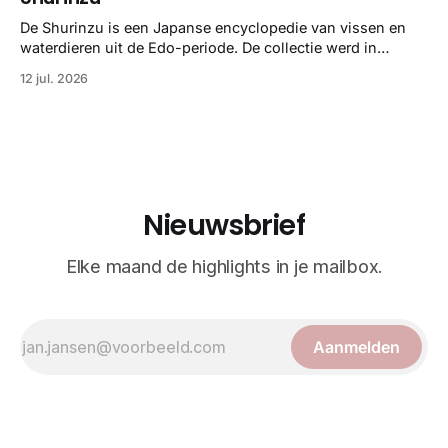
taxonomie. Het boek staat bekend om de combinatie van
strikte wetenschap met prachtige, handgetekende
De Shurinzu is een Japanse encyclopedie van vissen en
illustraties en kleurendrukplaten van Mayer zelf.
waterdieren uit de Edo-periode. De collectie werd in
opdracht van Matsudaira Yoritaka gemaakt en staat
12 jul. 2026
bekend om verfijnde technieken en bijna driedimensionale
realisme. De illustraties dienden niet alleen een
wetenschappelijk doel, maar worden vandaag de dag
bewonderd als meesterwerken van
Nieuwsbrief
Elke maand de highlights in je mailbox.
Aanmelden