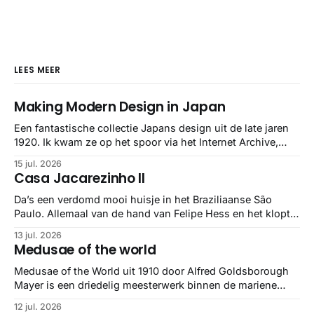
LEES MEER
Making Modern Design in Japan
Een fantastische collectie Japans design uit de late jaren
1920. Ik kwam ze op het spoor via het Internet Archive,
maar het Letterform Archive heeft het mooiste werk
15 jul. 2026
gebundeld in een: boek ✨ Daarin hebben ze alle scans een
Casa Jacarezinho II
stuk netter getrokken, maar op deze manier vind ik ze er
minstens
Da’s een verdomd mooi huisje in het Braziliaanse São
Paulo. Allemaal van de hand van Felipe Hess en het klopt
helemaal 👌🏼
13 jul. 2026
Medusae of the world
Medusae of the World uit 1910 door Alfred Goldsborough
Mayer is een driedelig meesterwerk binnen de mariene
zoölogie. Dit monumentale standaardwerk biedt een lekker
12 jul. 2026
gedetailleerd overzicht van kwallensoorten en hun