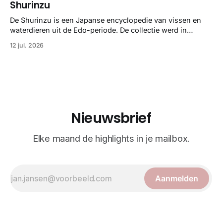
Shurinzu
taxonomie. Het boek staat bekend om de combinatie van
strikte wetenschap met prachtige, handgetekende
De Shurinzu is een Japanse encyclopedie van vissen en
illustraties en kleurendrukplaten van Mayer zelf.
waterdieren uit de Edo-periode. De collectie werd in
opdracht van Matsudaira Yoritaka gemaakt en staat
12 jul. 2026
bekend om verfijnde technieken en bijna driedimensionale
realisme. De illustraties dienden niet alleen een
wetenschappelijk doel, maar worden vandaag de dag
bewonderd als meesterwerken van
Nieuwsbrief
Elke maand de highlights in je mailbox.
Aanmelden