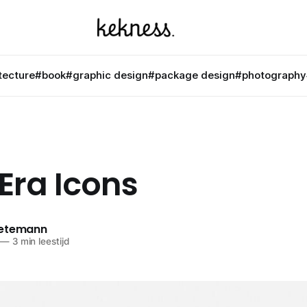
tecture
#book
#graphic design
#package design
#photography
Era Icons
netemann
—
3 min leestijd