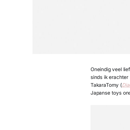
Oneindig veel lie
sinds ik eracht
TakaraTomy (
Dia
Japanse toys on