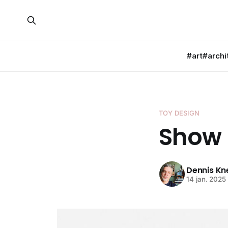
#art
#archi
TOY DESIGN
Show 
Dennis K
14 jan. 2025