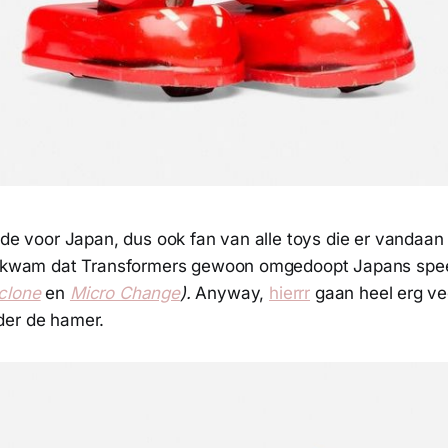
fde voor Japan, dus ook fan van alle toys die er vandaan
er kwam dat Transformers gewoon omgedoopt Japans spe
clone
en
Micro Change
).
Anyway,
hierrr
gaan heel erg ve
der de hamer.