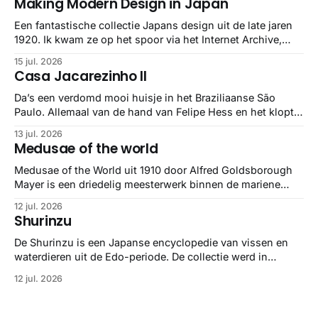
Making Modern Design in Japan
Een fantastische collectie Japans design uit de late jaren
1920. Ik kwam ze op het spoor via het Internet Archive,
maar het Letterform Archive heeft het mooiste werk
15 jul. 2026
gebundeld in een: boek ✨ Daarin hebben ze alle scans een
Casa Jacarezinho II
stuk netter getrokken, maar op deze manier vind ik ze er
minstens
Da’s een verdomd mooi huisje in het Braziliaanse São
Paulo. Allemaal van de hand van Felipe Hess en het klopt
helemaal 👌🏼
13 jul. 2026
Medusae of the world
Medusae of the World uit 1910 door Alfred Goldsborough
Mayer is een driedelig meesterwerk binnen de mariene
zoölogie. Dit monumentale standaardwerk biedt een lekker
12 jul. 2026
gedetailleerd overzicht van kwallensoorten en hun
Shurinzu
taxonomie. Het boek staat bekend om de combinatie van
strikte wetenschap met prachtige, handgetekende
De Shurinzu is een Japanse encyclopedie van vissen en
illustraties en kleurendrukplaten van Mayer zelf.
waterdieren uit de Edo-periode. De collectie werd in
opdracht van Matsudaira Yoritaka gemaakt en staat
12 jul. 2026
bekend om verfijnde technieken en bijna driedimensionale
realisme. De illustraties dienden niet alleen een
wetenschappelijk doel, maar worden vandaag de dag