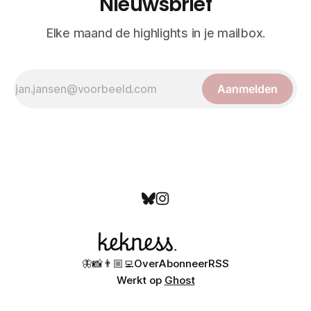
Nieuwsbrief
Elke maand de highlights in je mailbox.
Aanmelden
🦋
📸
👨🏼‍💻
Over
Abonneer
RSS
Werkt op
Ghost