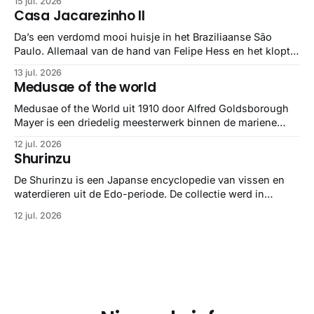
15 jul. 2026
gebundeld in een: boek ✨ Daarin hebben ze alle scans een
Casa Jacarezinho II
stuk netter getrokken, maar op deze manier vind ik ze er
minstens
Da’s een verdomd mooi huisje in het Braziliaanse São
Paulo. Allemaal van de hand van Felipe Hess en het klopt
helemaal 👌🏼
13 jul. 2026
Medusae of the world
Medusae of the World uit 1910 door Alfred Goldsborough
Mayer is een driedelig meesterwerk binnen de mariene
zoölogie. Dit monumentale standaardwerk biedt een lekker
12 jul. 2026
gedetailleerd overzicht van kwallensoorten en hun
Shurinzu
taxonomie. Het boek staat bekend om de combinatie van
strikte wetenschap met prachtige, handgetekende
De Shurinzu is een Japanse encyclopedie van vissen en
illustraties en kleurendrukplaten van Mayer zelf.
waterdieren uit de Edo-periode. De collectie werd in
opdracht van Matsudaira Yoritaka gemaakt en staat
12 jul. 2026
bekend om verfijnde technieken en bijna driedimensionale
realisme. De illustraties dienden niet alleen een
wetenschappelijk doel, maar worden vandaag de dag
bewonderd als meesterwerken van