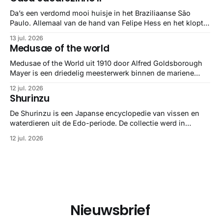
stuk netter getrokken, maar op deze manier vind ik ze er
minstens
Da’s een verdomd mooi huisje in het Braziliaanse São
Paulo. Allemaal van de hand van Felipe Hess en het klopt
helemaal 👌🏼
13 jul. 2026
Medusae of the world
Medusae of the World uit 1910 door Alfred Goldsborough
Mayer is een driedelig meesterwerk binnen de mariene
zoölogie. Dit monumentale standaardwerk biedt een lekker
12 jul. 2026
gedetailleerd overzicht van kwallensoorten en hun
Shurinzu
taxonomie. Het boek staat bekend om de combinatie van
strikte wetenschap met prachtige, handgetekende
De Shurinzu is een Japanse encyclopedie van vissen en
illustraties en kleurendrukplaten van Mayer zelf.
waterdieren uit de Edo-periode. De collectie werd in
opdracht van Matsudaira Yoritaka gemaakt en staat
12 jul. 2026
bekend om verfijnde technieken en bijna driedimensionale
realisme. De illustraties dienden niet alleen een
wetenschappelijk doel, maar worden vandaag de dag
bewonderd als meesterwerken van
Nieuwsbrief