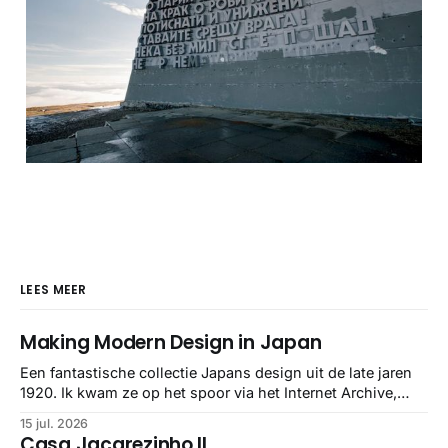
LEES MEER
Making Modern Design in Japan
Een fantastische collectie Japans design uit de late jaren
1920. Ik kwam ze op het spoor via het Internet Archive,
maar het Letterform Archive heeft het mooiste werk
15 jul. 2026
gebundeld in een: boek ✨ Daarin hebben ze alle scans een
Casa Jacarezinho II