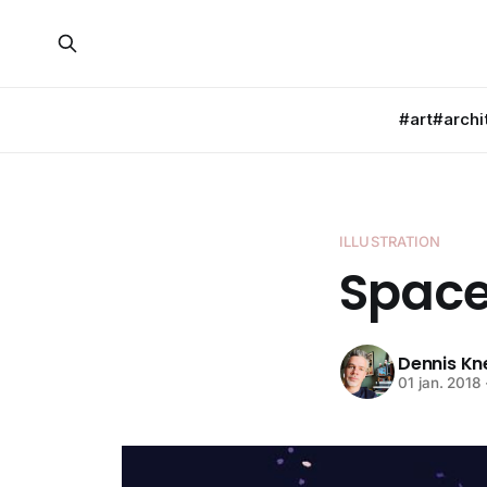
#art
#archi
ILLUSTRATION
Space
Dennis K
01 jan. 2018