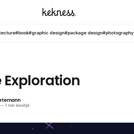
tecture
#book
#graphic design
#package design
#photography
 Exploration
netemann
—
1 min leestijd