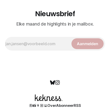
Nieuwsbrief
Elke maand de highlights in je mailbox.
Aanmelden
🦋
📸
👨🏼‍💻
Over
Abonneer
RSS