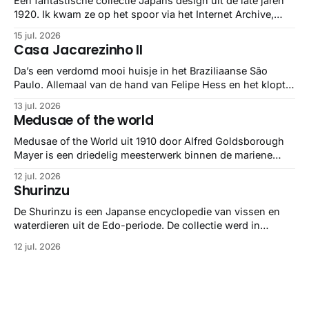
Een fantastische collectie Japans design uit de late jaren
1920. Ik kwam ze op het spoor via het Internet Archive,
maar het Letterform Archive heeft het mooiste werk
15 jul. 2026
gebundeld in een: boek ✨ Daarin hebben ze alle scans een
Casa Jacarezinho II
stuk netter getrokken, maar op deze manier vind ik ze er
minstens
Da’s een verdomd mooi huisje in het Braziliaanse São
Paulo. Allemaal van de hand van Felipe Hess en het klopt
helemaal 👌🏼
13 jul. 2026
Medusae of the world
Medusae of the World uit 1910 door Alfred Goldsborough
Mayer is een driedelig meesterwerk binnen de mariene
zoölogie. Dit monumentale standaardwerk biedt een lekker
12 jul. 2026
gedetailleerd overzicht van kwallensoorten en hun
Shurinzu
taxonomie. Het boek staat bekend om de combinatie van
strikte wetenschap met prachtige, handgetekende
De Shurinzu is een Japanse encyclopedie van vissen en
illustraties en kleurendrukplaten van Mayer zelf.
waterdieren uit de Edo-periode. De collectie werd in
opdracht van Matsudaira Yoritaka gemaakt en staat
12 jul. 2026
bekend om verfijnde technieken en bijna driedimensionale
realisme. De illustraties dienden niet alleen een
wetenschappelijk doel, maar worden vandaag de dag
bewonderd als meesterwerken van