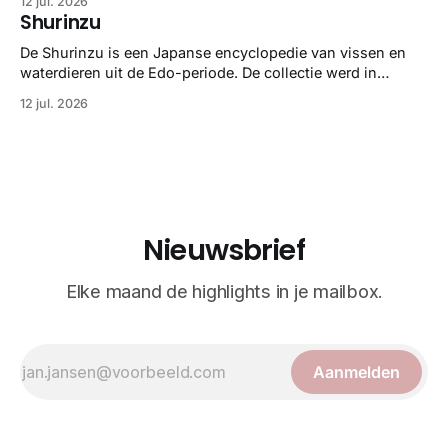
12 jul. 2026
gedetailleerd overzicht van kwallensoorten en hun
Shurinzu
taxonomie. Het boek staat bekend om de combinatie van
strikte wetenschap met prachtige, handgetekende
De Shurinzu is een Japanse encyclopedie van vissen en
illustraties en kleurendrukplaten van Mayer zelf.
waterdieren uit de Edo-periode. De collectie werd in
opdracht van Matsudaira Yoritaka gemaakt en staat
12 jul. 2026
bekend om verfijnde technieken en bijna driedimensionale
realisme. De illustraties dienden niet alleen een
wetenschappelijk doel, maar worden vandaag de dag
bewonderd als meesterwerken van
Nieuwsbrief
Elke maand de highlights in je mailbox.
Aanmelden