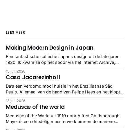
LEES MEER
Making Modern Design in Japan
Een fantastische collectie Japans design uit de late jaren
1920. Ik kwam ze op het spoor via het Internet Archive,
maar het Letterform Archive heeft het mooiste werk
15 jul. 2026
gebundeld in een: boek ✨ Daarin hebben ze alle scans een
Casa Jacarezinho II
stuk netter getrokken, maar op deze manier vind ik ze er
minstens
Da’s een verdomd mooi huisje in het Braziliaanse São
Paulo. Allemaal van de hand van Felipe Hess en het klopt
helemaal 👌🏼
13 jul. 2026
Medusae of the world
Medusae of the World uit 1910 door Alfred Goldsborough
Mayer is een driedelig meesterwerk binnen de mariene
zoölogie. Dit monumentale standaardwerk biedt een lekker