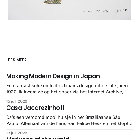
LEES MEER
Making Modern Design in Japan
Een fantastische collectie Japans design uit de late jaren
1920. Ik kwam ze op het spoor via het Internet Archive,
maar het Letterform Archive heeft het mooiste werk
15 jul. 2026
gebundeld in een: boek ✨ Daarin hebben ze alle scans een
Casa Jacarezinho II
stuk netter getrokken, maar op deze manier vind ik ze er
minstens
Da’s een verdomd mooi huisje in het Braziliaanse São
Paulo. Allemaal van de hand van Felipe Hess en het klopt
helemaal 👌🏼
13 jul. 2026