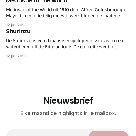
Medusae of the world
Medusae of the World uit 1910 door Alfred Goldsborough
Mayer is een driedelig meesterwerk binnen de mariene
zoölogie. Dit monumentale standaardwerk biedt een lekker
12 jul. 2026
gedetailleerd overzicht van kwallensoorten en hun
Shurinzu
taxonomie. Het boek staat bekend om de combinatie van
strikte wetenschap met prachtige, handgetekende
De Shurinzu is een Japanse encyclopedie van vissen en
illustraties en kleurendrukplaten van Mayer zelf.
waterdieren uit de Edo-periode. De collectie werd in
opdracht van Matsudaira Yoritaka gemaakt en staat
12 jul. 2026
bekend om verfijnde technieken en bijna driedimensionale
realisme. De illustraties dienden niet alleen een
wetenschappelijk doel, maar worden vandaag de dag
bewonderd als meesterwerken van
Nieuwsbrief
Elke maand de highlights in je mailbox.